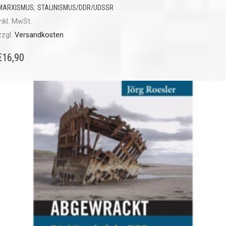
,
MARXISMUS
STALINISMUS/DDR/UDSSR
inkl. MwSt.
zzgl.
Versandkosten
€
16,90