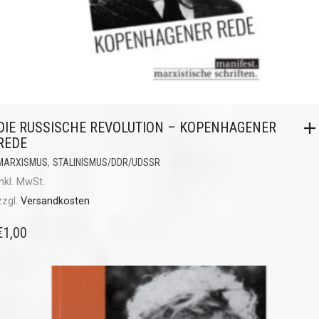
DIE RUSSISCHE REVOLUTION – KOPENHAGENER
REDE
,
MARXISMUS
STALINISMUS/DDR/UDSSR
inkl. MwSt.
zzgl.
Versandkosten
€
1,00