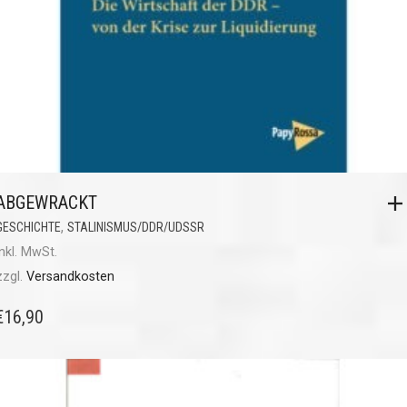
ABGEWRACKT
,
GESCHICHTE
STALINISMUS/DDR/UDSSR
inkl. MwSt.
zzgl.
Versandkosten
€
16,90