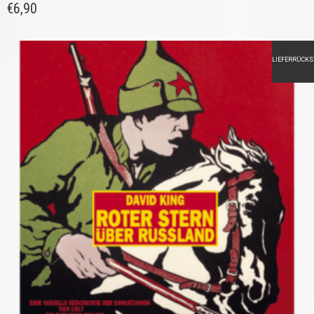
€
6,90
LIEFERRÜCK