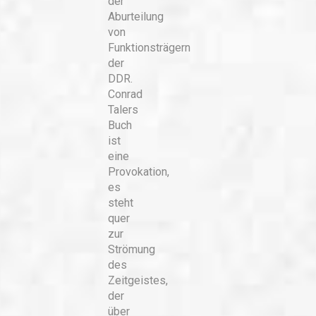
der
Aburteilung
von
Funktionsträgern
der
DDR.
Conrad
Talers
Buch
ist
eine
Provokation,
es
steht
quer
zur
Strömung
des
Zeitgeistes,
der
über