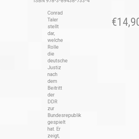
ISBN 978-3-89438-733-4
Conrad
€
14,9
Taler
stellt
dar,
welche
Rolle
die
deutsche
Justiz
nach
dem
Beitritt
der
DDR
zur
Bundesrepublik
gespielt
hat. Er
zeigt,