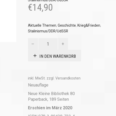
Stalinismus/DDR/UdSSR
€
14,90
Aktuelle Themen
,
Geschichte
,
Krieg&Frieden
,
Stalinismus/DDR/UdSSR
Zweierlei
Maß
Menge
IN DEN WARENKORB
inkl. MwSt.
zzgl.
Versandkosten
Neuauflage
Neue Kleine Bibliothek 80
Paperback, 189 Seiten
Erschien im März 2020