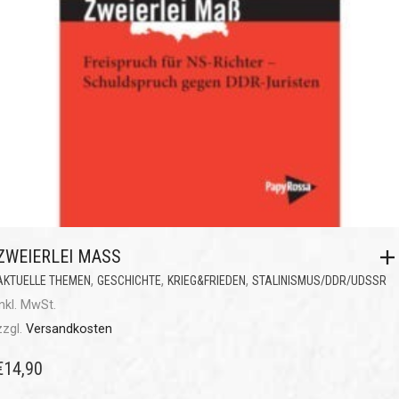
ZWEIERLEI MASS
,
,
,
AKTUELLE THEMEN
GESCHICHTE
KRIEG&FRIEDEN
STALINISMUS/DDR/UDSSR
inkl. MwSt.
zzgl.
Versandkosten
€
14,90