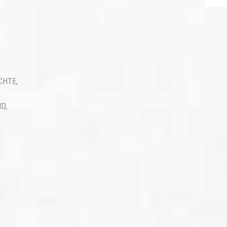
CHTE
,
ND
,