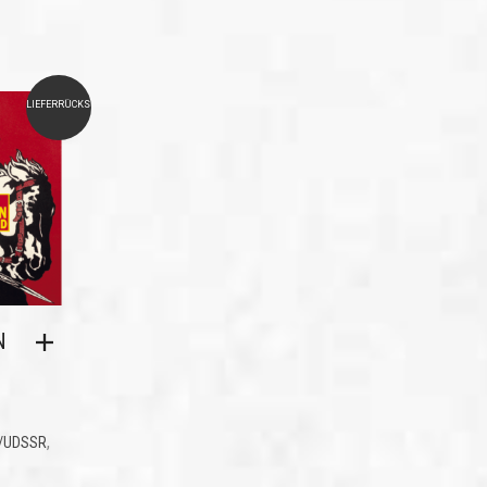
LIEFERRÜCKSTAND
N
,
/UDSSR