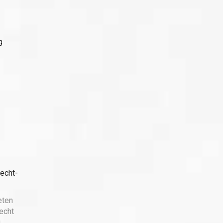
g
echt-
eten
echt
g