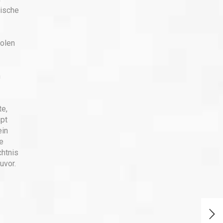
ische
Polen
h
te,
upt
ein
e
chtnis
uvor.