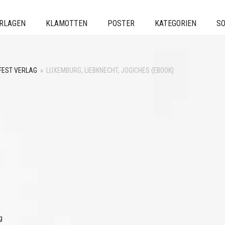
ERLAGEN
KLAMOTTEN
POSTER
KATEGORIEN
SO
FEST VERLAG
»
LUXEMBURG, LIEBKNECHT, JOGICHES (EBOOK)
g