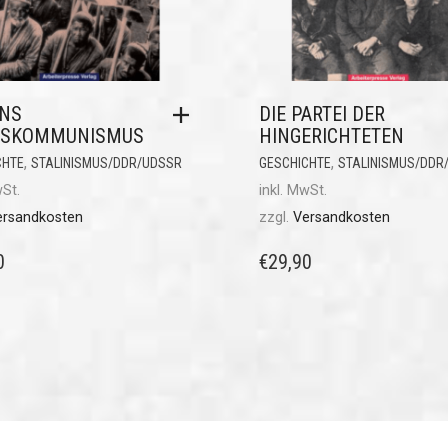
INS
DIE PARTEI DER
GSKOMMUNISMUS
HINGERICHTETEN
,
,
CHTE
STALINISMUS/DDR/UDSSR
GESCHICHTE
STALINISMUS/DDR
wSt.
inkl. MwSt.
ersandkosten
zzgl.
Versandkosten
0
€
29,90