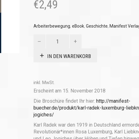
€
2,49
Arbeiterbewegung
,
eBook
,
Geschichte
,
Manifest Verla
Luxemburg,
Liebknecht,
Jogiches
IN DEN WARENKORB
(eBook)
Menge
inkl. MwSt.
Erscheint am 15. November 2018
Die Broschüre findet Ihr hier:
http://manifest-
buecher.de/produkt/karl-radek-luxemburg-liebkn
jogiches/
Karl Radek war den 1919 in Deutschland ermord
Revolutionär*innen Rosa Luxemburg, Karl Liebkn
und Leo Jogiches über Höhen und Tiefen hinwe