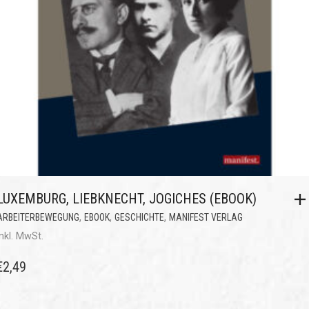
LUXEMBURG, LIEBKNECHT, JOGICHES (EBOOK)
,
,
,
ARBEITERBEWEGUNG
EBOOK
GESCHICHTE
MANIFEST VERLAG
inkl. MwSt.
€
2,49