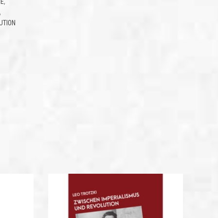
,
TE
,
UTION