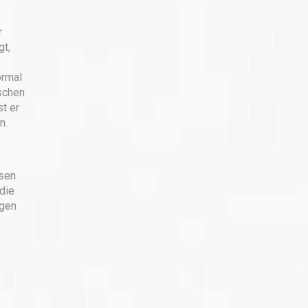
r
gt,
ormal
schen
t er
n.
esen
 die
ngen