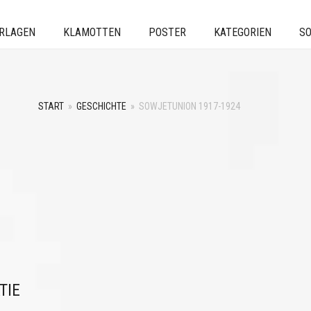
ERLAGEN
KLAMOTTEN
POSTER
KATEGORIEN
SO
START
»
GESCHICHTE
»
SOWJETUNION 1917-1924
TIE