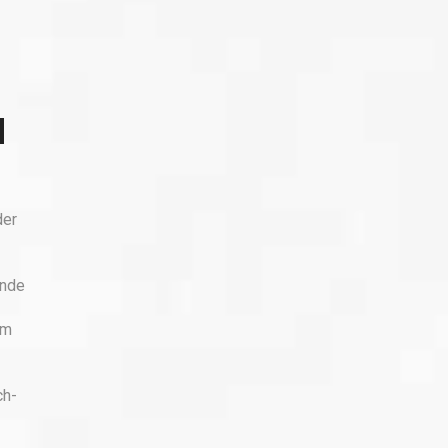
der
ende
em
ch-