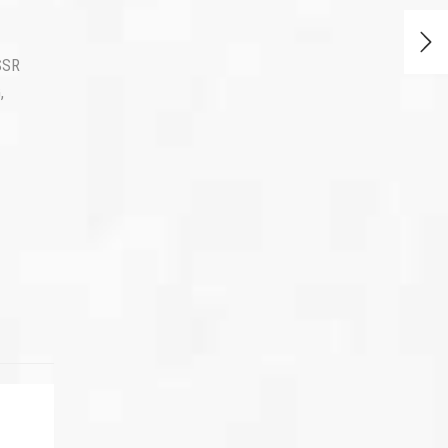
SSR
G
,