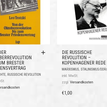
DER
DIE RUSSISCHE
BERREVOLUTION
REVOLUTION –
ZUM BRESTER
KOPENHAGENER REDE
DENSVERTRAG
,
MARXISMUS
STALINISMUS/DDR
,
CHTE
RUSSISCHE REVOLUTION
inkl. MwSt.
wSt.
zzgl.
Versandkosten
ersandkosten
€
1,00