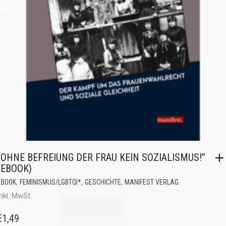
„OHNE BEFREIUNG DER FRAU KEIN SOZIALISMUS!”
(EBOOK)
,
,
,
EBOOK
FEMINISMUS/LGBTQI*
GESCHICHTE
MANIFEST VERLAG
inkl. MwSt.
€
1,49