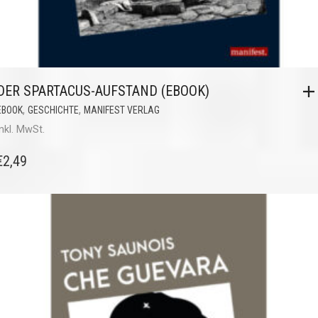
DER SPARTACUS-AUFSTAND (EBOOK)
,
,
EBOOK
GESCHICHTE
MANIFEST VERLAG
inkl. MwSt.
€
2,49