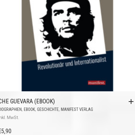
CHE GUEVARA (EBOOK)
,
,
,
BIOGRAPHIEN
EBOOK
GESCHICHTE
MANIFEST VERLAG
inkl. MwSt.
€
5,90