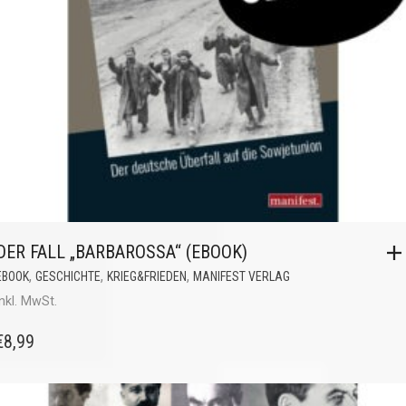
DER FALL „BARBAROSSA“ (EBOOK)
,
,
,
EBOOK
GESCHICHTE
KRIEG&FRIEDEN
MANIFEST VERLAG
inkl. MwSt.
€
8,99