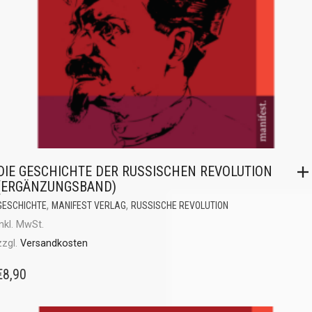
DIE GESCHICHTE DER RUSSISCHEN REVOLUTION
(ERGÄNZUNGSBAND)
,
,
GESCHICHTE
MANIFEST VERLAG
RUSSISCHE REVOLUTION
inkl. MwSt.
zzgl.
Versandkosten
€
8,90