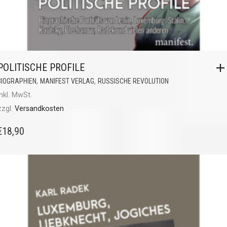
POLITISCHE PROFILE
,
,
BIOGRAPHIEN
MANIFEST VERLAG
RUSSISCHE REVOLUTION
inkl. MwSt.
zzgl.
Versandkosten
€
18,90