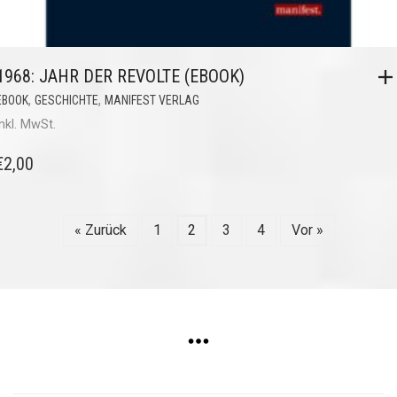
1968: JAHR DER REVOLTE (EBOOK)
,
,
EBOOK
GESCHICHTE
MANIFEST VERLAG
inkl. MwSt.
€
2,00
« Zurück
1
2
3
4
Vor »