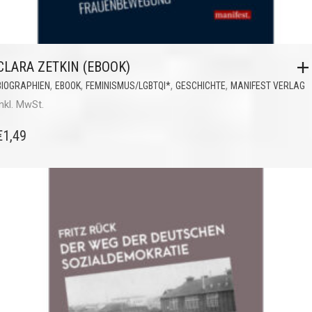
CLARA ZETKIN (EBOOK)
,
,
,
,
BIOGRAPHIEN
EBOOK
FEMINISMUS/LGBTQI*
GESCHICHTE
MANIFEST VERLAG
inkl. MwSt.
€
1,49