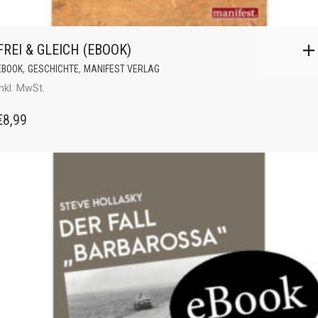
FREI & GLEICH (EBOOK)
,
,
EBOOK
GESCHICHTE
MANIFEST VERLAG
inkl. MwSt.
€
8,99