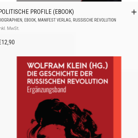
POLITISCHE PROFILE (EBOOK)
,
,
,
BIOGRAPHIEN
EBOOK
MANIFEST VERLAG
RUSSISCHE REVOLUTION
inkl. MwSt.
€
12,90