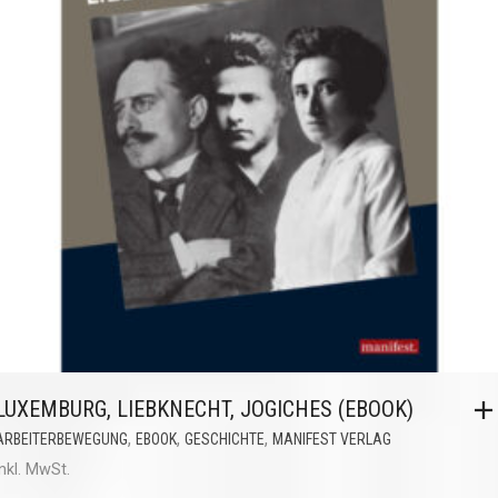
LUXEMBURG, LIEBKNECHT, JOGICHES (EBOOK)
,
,
,
ARBEITERBEWEGUNG
EBOOK
GESCHICHTE
MANIFEST VERLAG
inkl. MwSt.