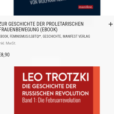
ZUR GESCHICHTE DER PROLETARISCHEN
FRAUENBEWEGUNG (EBOOK)
,
,
,
EBOOK
FEMINISMUS/LGBTQI*
GESCHICHTE
MANIFEST VERLAG
inkl. MwSt.
€
8,90