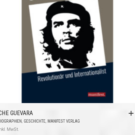
CHE GUEVARA
,
,
BIOGRAPHIEN
GESCHICHTE
MANIFEST VERLAG
inkl. MwSt.