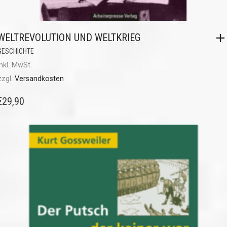
WELTREVOLUTION UND WELTKRIEG
GESCHICHTE
inkl. MwSt.
zzgl.
Versandkosten
€
29,90