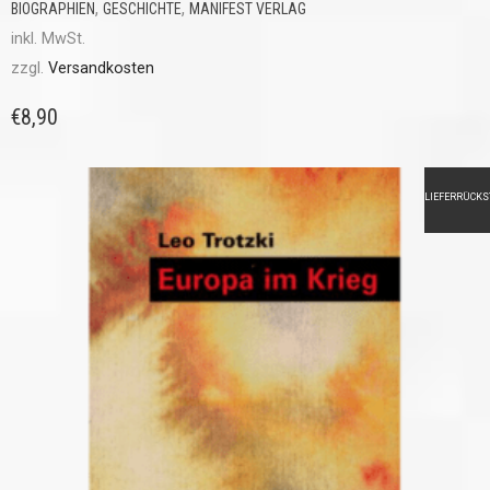
,
,
BIOGRAPHIEN
GESCHICHTE
MANIFEST VERLAG
inkl. MwSt.
zzgl.
Versandkosten
€
8,90
LIEFERRÜCK