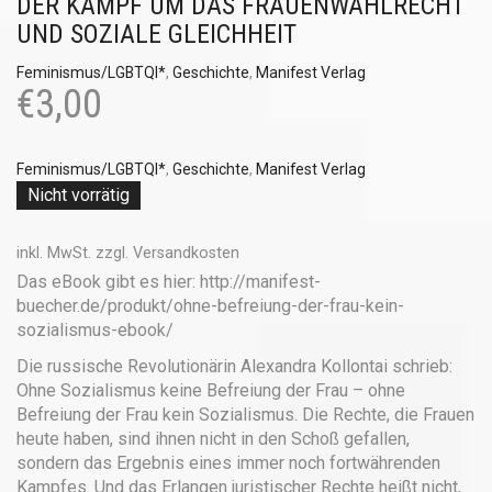
DER KAMPF UM DAS FRAUENWAHLRECHT
UND SOZIALE GLEICHHEIT
Feminismus/LGBTQI*
,
Geschichte
,
Manifest Verlag
€
3,00
Feminismus/LGBTQI*
,
Geschichte
,
Manifest Verlag
Nicht vorrätig
inkl. MwSt.
zzgl.
Versandkosten
Das eBook gibt es hier: http://manifest-
buecher.de/produkt/ohne-befreiung-der-frau-kein-
sozialismus-ebook/
Die russische Revolutionärin Alexandra Kollontai schrieb:
Ohne Sozialismus keine Befreiung der Frau – ohne
Befreiung der Frau kein Sozialismus. Die Rechte, die Frauen
heute haben, sind ihnen nicht in den Schoß gefallen,
sondern das Ergebnis eines immer noch fortwährenden
Kampfes. Und das Erlangen juristischer Rechte heißt nicht,