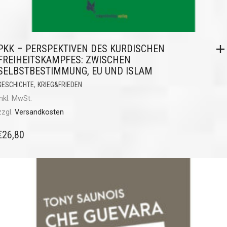
PKK – PERSPEKTIVEN DES KURDISCHEN
FREIHEITSKAMPFES: ZWISCHEN
SELBSTBESTIMMUNG, EU UND ISLAM
,
GESCHICHTE
KRIEG&FRIEDEN
inkl. MwSt.
zzgl.
Versandkosten
€
26,80