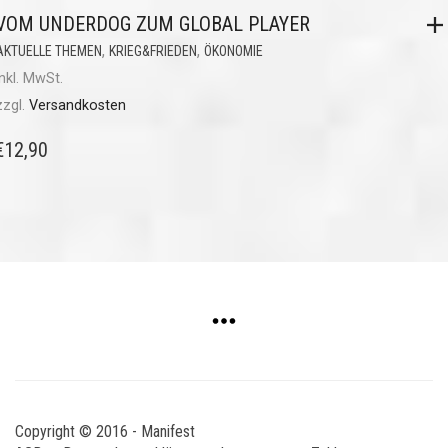
VOM UNDERDOG ZUM GLOBAL PLAYER
,
,
AKTUELLE THEMEN
KRIEG&FRIEDEN
ÖKONOMIE
inkl. MwSt.
zzgl.
Versandkosten
€
12,90
Copyright © 2016 - Manifest