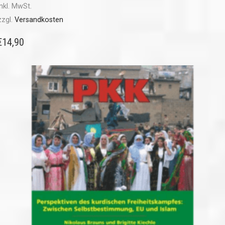
inkl. MwSt.
zzgl.
Versandkosten
€
14,90