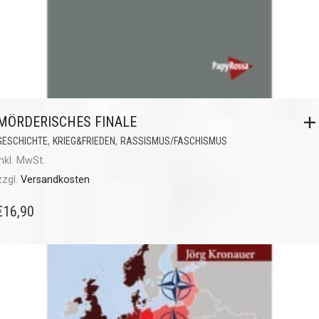
MÖRDERISCHES FINALE
,
,
GESCHICHTE
KRIEG&FRIEDEN
RASSISMUS/FASCHISMUS
inkl. MwSt.
zzgl.
Versandkosten
€
16,90