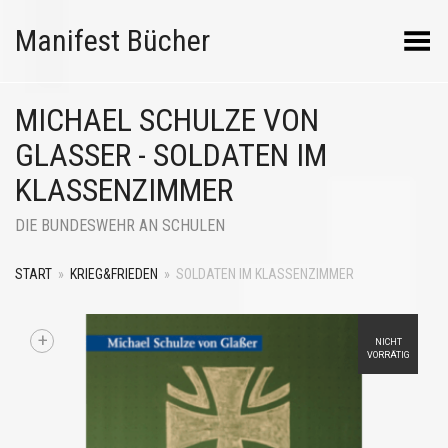
Manifest Bücher
Menü umschalten
MICHAEL SCHULZE VON
GLASSER - SOLDATEN IM K
LASSENZIMMER
DIE BUNDESWEHR AN SCHULEN
START
»
KRIEG&FRIEDEN
»
SOLDATEN IM KLASSENZIMMER
+
NICHT
VORRÄTIG