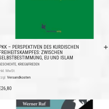
PKK – PERSPEKTIVEN DES KURDISCHEN
FREIHEITSKAMPFES: ZWISCHEN
SELBSTBESTIMMUNG, EU UND ISLAM
,
GESCHICHTE
KRIEG&FRIEDEN
inkl. MwSt.
zzgl.
Versandkosten
€
26,80