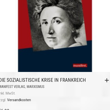
DIE SOZIALISTISCHE KRISE IN FRANKREICH
,
MANIFEST VERLAG
MARXISMUS
inkl. MwSt.
zzgl.
Versandkosten