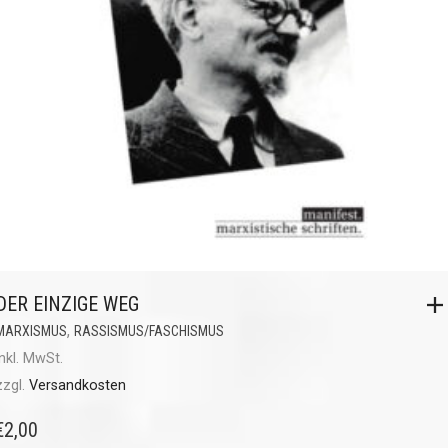
DER EINZIGE WEG
,
MARXISMUS
RASSISMUS/FASCHISMUS
inkl. MwSt.
zzgl.
Versandkosten
€
2,00