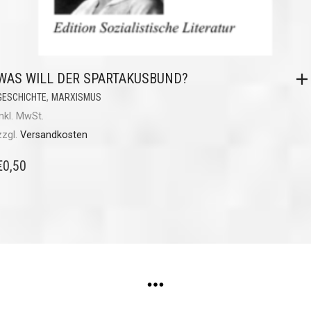
WAS WILL DER SPARTAKUSBUND?
,
GESCHICHTE
MARXISMUS
inkl. MwSt.
zzgl.
Versandkosten
€
0,50