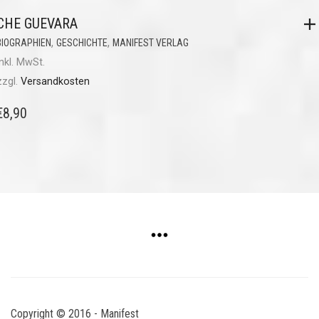
CHE GUEVARA
,
,
BIOGRAPHIEN
GESCHICHTE
MANIFEST VERLAG
inkl. MwSt.
zzgl.
Versandkosten
€
8,90
Copyright © 2016 - Manifest