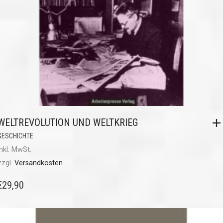
WELTREVOLUTION UND WELTKRIEG
GESCHICHTE
inkl. MwSt.
zzgl.
Versandkosten
€
29,90