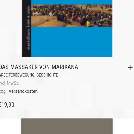
DAS MASSAKER VON MARIKANA
,
ARBEITERBEWEGUNG
GESCHICHTE
inkl. MwSt.
zzgl.
Versandkosten
€
19,90