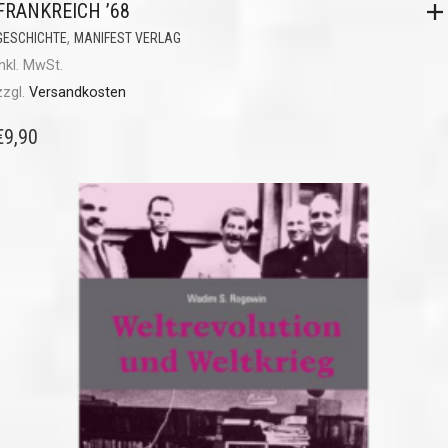
FRANKREICH ’68
,
GESCHICHTE
MANIFEST VERLAG
inkl. MwSt.
zzgl.
Versandkosten
€
9,90