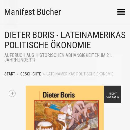
Manifest Bücher
Menü umschalten
DIETER BORIS - LATEINAMERIKAS
POLITISCHE ÖKONOMIE
AUFBRUCH AUS HISTORISCHEN ABHÄNGIGKEITEN IM 21.
JAHRHUNDERT?
START
»
GESCHICHTE
»
LATEINAMERIKAS POLITISCHE ÖKONOMIE
+
NICHT
VORRÄTIG