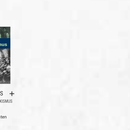
S
XISMUS
sten