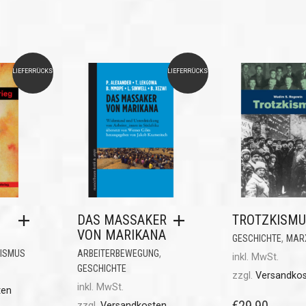
LIEFERRÜCKSTAND
LIEFERRÜCKSTAND
DAS MASSAKER
TROTZKISMU
VON MARIKANA
,
GESCHICHTE
MAR
,
ISMUS
ARBEITERBEWEGUNG
inkl. MwSt.
GESCHICHTE
zzgl.
Versandko
inkl. MwSt.
ten
€
29,90
zzgl.
Versandkosten