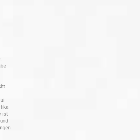
.
abe
cht
ui
tika
 ist
 und
ungen