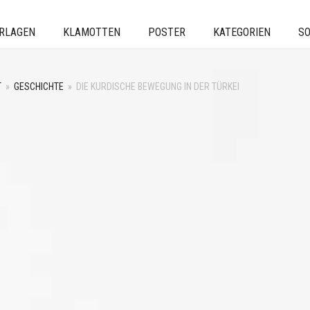
ERLAGEN
KLAMOTTEN
POSTER
KATEGORIEN
SO
T
»
GESCHICHTE
»
DIE KURDISCHE BEWEGUNG IN DER TÜRKEI