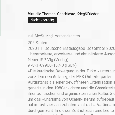
Aktuelle Themen
,
Geschichte
,
Krieg&Frieden
Nicht vorrätig
inkl. MwSt.
zzgl.
Versandkosten
205
Seiten
2020 | 1. Deutsche Erstausgabe Dezember 2020
Überarbeitete, erweiterte und aktualisierte Ausg
Neuer ISP Vlg
(Verlag)
978-3-89900-157-0 (ISBN)
»Die kurdische Bewegung in der Türkei« untersu
vor allem den Aufstieg der PKK (Arbeiterpartei
Kurdistans) als einer bewaffneten Organisation s
generis in den 1980er Jahren und die Charakteris
ihrer politischen und organisatorischen Kultur. Sie
um das »Charisma von Öcalan« herum aufgebaut
hat in fast vier Jahrzehnten zahlreiche Veränder
durchgemacht. In dieser Zeit ist auch eine breite