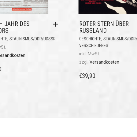
– JAHR DES
ROTER STERN ÜBER
ORS
RUSSLAND
,
,
CHTE
STALINISMUS/DDR/UDSSR
GESCHICHTE
STALINISMUS/DDR
VERSCHIEDENES
wSt.
inkl. MwSt.
ersandkosten
zzgl.
Versandkosten
0
€
39,90