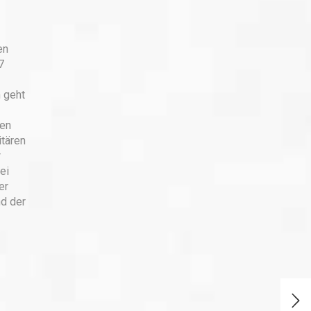
en
7
 geht
hen
itären
r
ei
er
d der