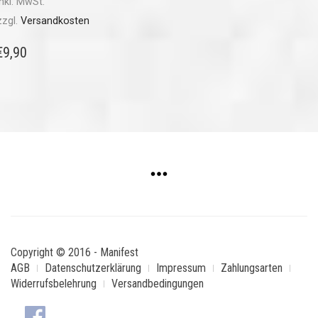
inkl. MwSt.
zzgl.
Versandkosten
€
9,90
Copyright © 2016 - Manifest
AGB
Datenschutzerklärung
Impressum
Zahlungsarten
Widerrufsbelehrung
Versandbedingungen