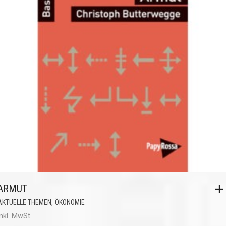
ARMUT
,
AKTUELLE THEMEN
ÖKONOMIE
inkl. MwSt.