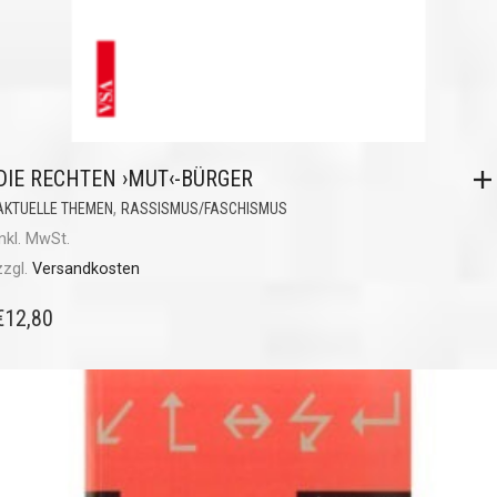
DIE RECHTEN ›MUT‹-BÜRGER
,
AKTUELLE THEMEN
RASSISMUS/FASCHISMUS
inkl. MwSt.
zzgl.
Versandkosten
€
12,80