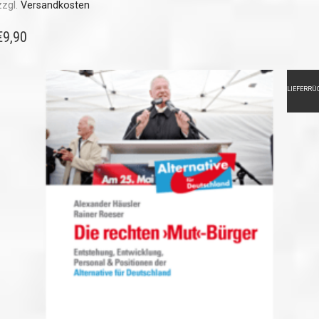
zzgl.
Versandkosten
€
9,90
LIEFERRÜ