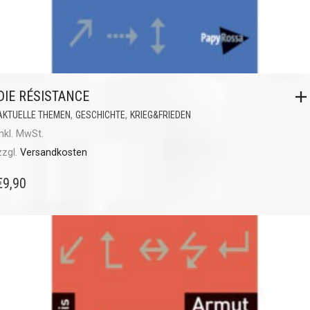
DIE RÉSISTANCE
,
,
AKTUELLE THEMEN
GESCHICHTE
KRIEG&FRIEDEN
inkl. MwSt.
zzgl.
Versandkosten
€
9,90