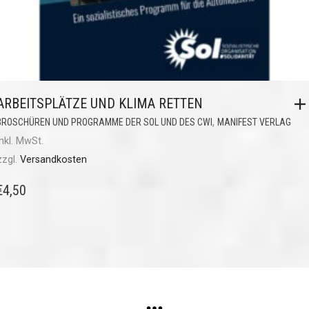
ARBEITSPLÄTZE UND KLIMA RETTEN
,
BROSCHÜREN UND PROGRAMME DER SOL UND DES CWI
MANIFEST VERLAG
inkl. MwSt.
zzgl.
Versandkosten
€
4,50