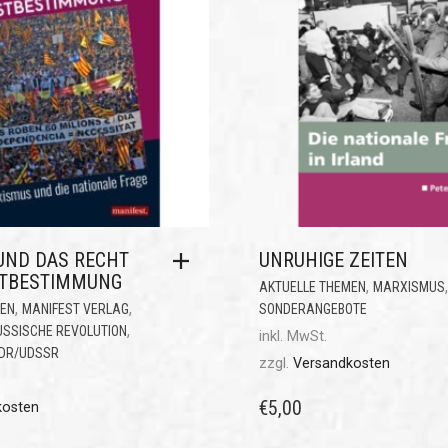
 UND DAS RECHT
UNRUHIGE ZEITEN
STBESTIMMUNG
,
,
AKTUELLE THEMEN
MARXISMUS
,
,
MEN
MANIFEST VERLAG
SONDERANGEBOTE
,
USSISCHE REVOLUTION
inkl. MwSt.
DDR/UDSSR
zzgl.
Versandkosten
€
5,00
kosten