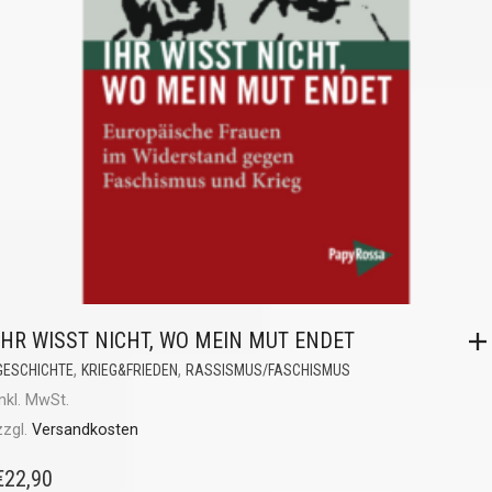
IHR WISST NICHT, WO MEIN MUT ENDET
,
,
GESCHICHTE
KRIEG&FRIEDEN
RASSISMUS/FASCHISMUS
inkl. MwSt.
zzgl.
Versandkosten
€
22,90