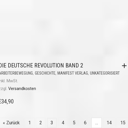
DIE DEUTSCHE REVOLUTION BAND 2
,
,
,
ARBEITERBEWEGUNG
GESCHICHTE
MANIFEST VERLAG
UNKATEGORISIERT
inkl. MwSt.
zzgl.
Versandkosten
€
34,90
« Zurück
1
2
3
4
5
6
…
14
15