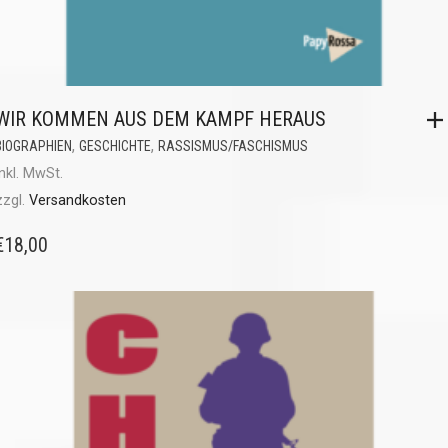
WIR KOMMEN AUS DEM KAMPF HERAUS
,
,
BIOGRAPHIEN
GESCHICHTE
RASSISMUS/FASCHISMUS
inkl. MwSt.
zzgl.
Versandkosten
€
18,00