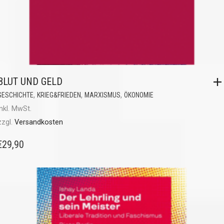
BLUT UND GELD
,
,
,
GESCHICHTE
KRIEG&FRIEDEN
MARXISMUS
ÖKONOMIE
inkl. MwSt.
zzgl.
Versandkosten
€
29,90