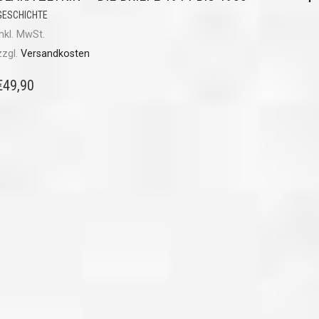
GESCHICHTE
inkl. MwSt.
zzgl.
Versandkosten
€
49,90