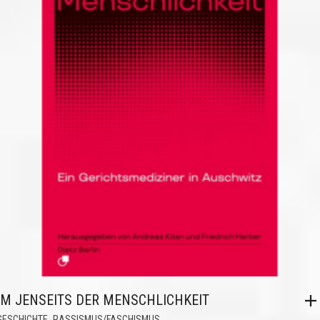
IM JENSEITS DER MENSCHLICHKEIT
,
GESCHICHTE
RASSISMUS/FASCHISMUS