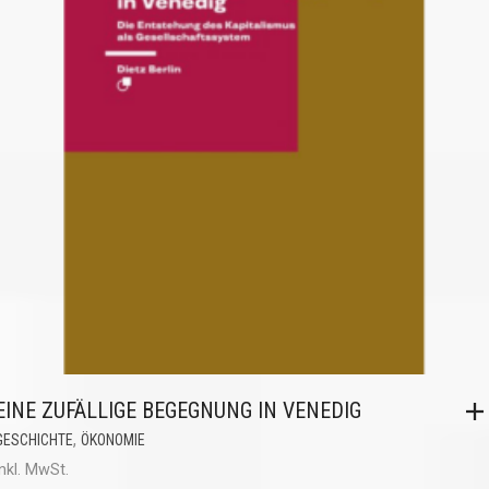
EINE ZUFÄLLIGE BEGEGNUNG IN VENEDIG
,
GESCHICHTE
ÖKONOMIE
inkl. MwSt.