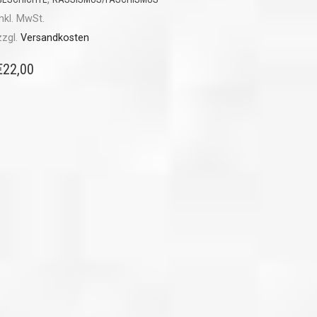
inkl. MwSt.
zzgl.
Versandkosten
€
22,00