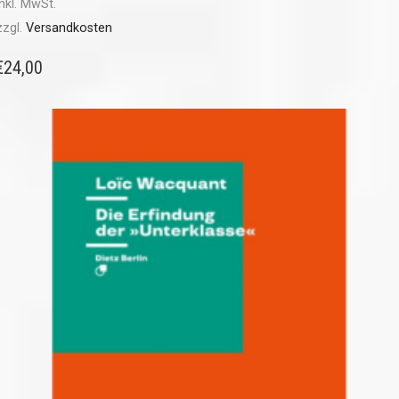
inkl. MwSt.
zzgl.
Versandkosten
€
24,00