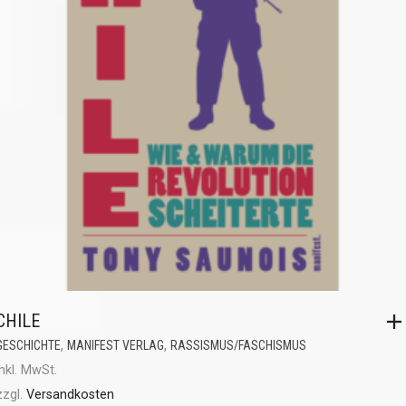
CHILE
,
,
GESCHICHTE
MANIFEST VERLAG
RASSISMUS/FASCHISMUS
inkl. MwSt.
zzgl.
Versandkosten