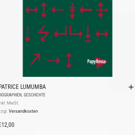
PATRICE LUMUMBA
,
BIOGRAPHIEN
GESCHICHTE
inkl. MwSt.
zzgl.
Versandkosten
€
12,00