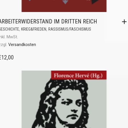
ARBEITERWIDERSTAND IM DRITTEN REICH
,
,
GESCHICHTE
KRIEG&FRIEDEN
RASSISMUS/FASCHISMUS
inkl. MwSt.
zzgl.
Versandkosten
€
12,00