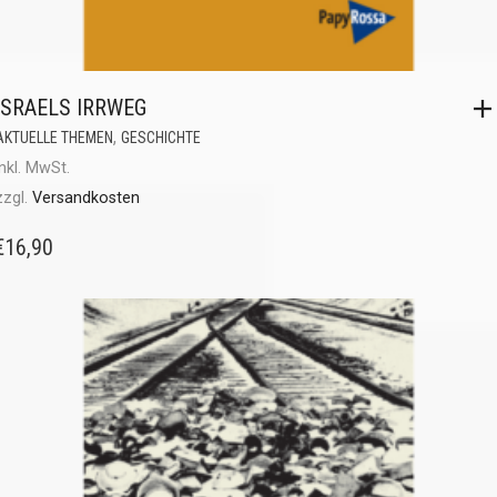
ISRAELS IRRWEG
,
AKTUELLE THEMEN
GESCHICHTE
inkl. MwSt.
zzgl.
Versandkosten
€
16,90