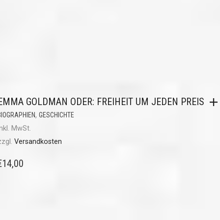
EMMA GOLDMAN ODER: FREIHEIT UM JEDEN PREIS
,
BIOGRAPHIEN
GESCHICHTE
inkl. MwSt.
zzgl.
Versandkosten
€
14,00