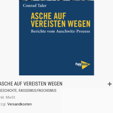
ASCHE AUF VEREISTEN WEGEN
,
GESCHICHTE
RASSISMUS/FASCHISMUS
inkl. MwSt.
zzgl.
Versandkosten