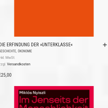
DIE ERFINDUNG DER »UNTERKLASSE«
,
GESCHICHTE
ÖKONOMIE
inkl. MwSt.
zzgl.
Versandkosten
€
25,00