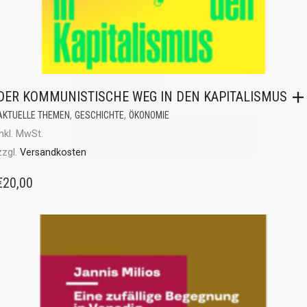
DER KOMMUNISTISCHE WEG IN DEN KAPITALISMUS
,
,
AKTUELLE THEMEN
GESCHICHTE
ÖKONOMIE
inkl. MwSt.
zzgl.
Versandkosten
€
20,00