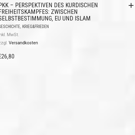
PKK – PERSPEKTIVEN DES KURDISCHEN
FREIHEITSKAMPFES: ZWISCHEN
SELBSTBESTIMMUNG, EU UND ISLAM
,
GESCHICHTE
KRIEG&FRIEDEN
inkl. MwSt.
zzgl.
Versandkosten
€
26,80