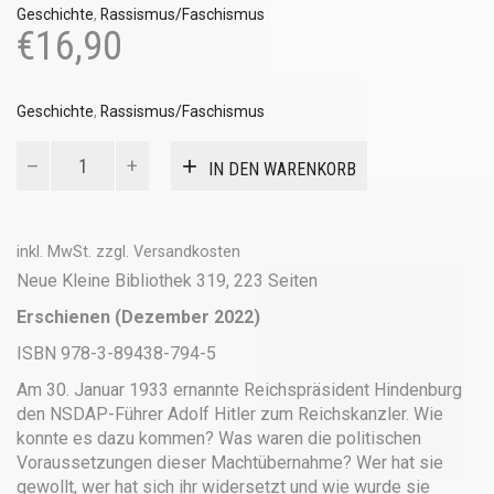
Geschichte
,
Rassismus/Faschismus
€
16,90
Geschichte
,
Rassismus/Faschismus
1933
IN DEN WARENKORB
–
Der
Weg
ins
inkl. MwSt.
zzgl.
Versandkosten
Dritte
Neue Kleine Bibliothek 319, 223 Seiten
Reich
Erschienen (Dezember 2022)
Menge
ISBN 978-3-89438-794-5
Am 30. Januar 1933 ernannte Reichspräsident Hindenburg
den NSDAP-Führer Adolf Hitler zum Reichskanzler. Wie
konnte es dazu kommen? Was waren die politischen
Voraussetzungen dieser Machtübernahme? Wer hat sie
gewollt, wer hat sich ihr widersetzt und wie wurde sie