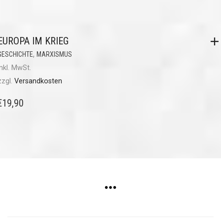
EUROPA IM KRIEG
,
GESCHICHTE
MARXISMUS
inkl. MwSt.
zzgl.
Versandkosten
€
19,90