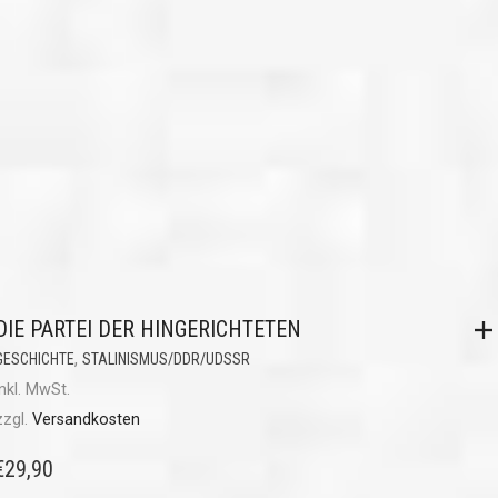
DIE PARTEI DER HINGERICHTETEN
,
GESCHICHTE
STALINISMUS/DDR/UDSSR
inkl. MwSt.
zzgl.
Versandkosten
€
29,90