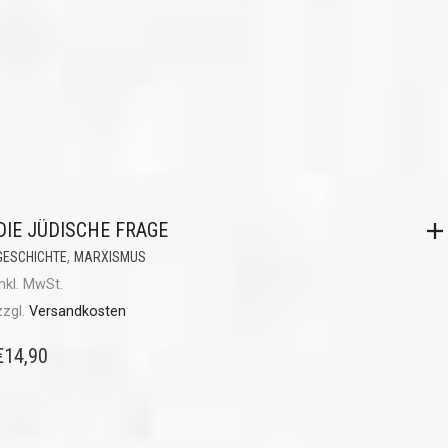
DIE JÜDISCHE FRAGE
,
GESCHICHTE
MARXISMUS
inkl. MwSt.
zzgl.
Versandkosten
€
14,90