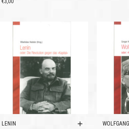
€
3,00
LENIN
WOLFGANG