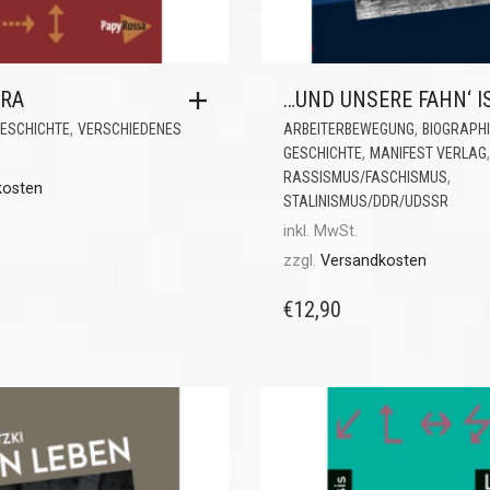
ARA
…UND UNSERE FAHN‘ I
,
,
ESCHICHTE
VERSCHIEDENES
ARBEITERBEWEGUNG
BIOGRAPH
,
,
GESCHICHTE
MANIFEST VERLAG
,
RASSISMUS/FASCHISMUS
kosten
STALINISMUS/DDR/UDSSR
inkl. MwSt.
zzgl.
Versandkosten
€
12,90