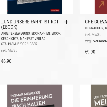
…UND UNSERE FAHN‘ IST ROT
CHE GUEV
(EBOOK)
,
BIOGRAPHIEN
G
,
,
,
ARBEITERBEWEGUNG
BIOGRAPHIEN
EBOOK
inkl. MwSt.
,
,
GESCHICHTE
MANIFEST VERLAG
zzgl.
Versand
STALINISMUS/DDR/UDSSR
inkl. MwSt.
€
9,90
€
8,90