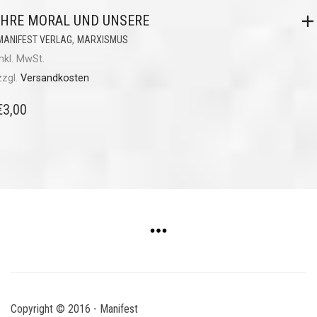
IHRE MORAL UND UNSERE
,
MANIFEST VERLAG
MARXISMUS
inkl. MwSt.
zzgl.
Versandkosten
€
3,00
Copyright © 2016 - Manifest