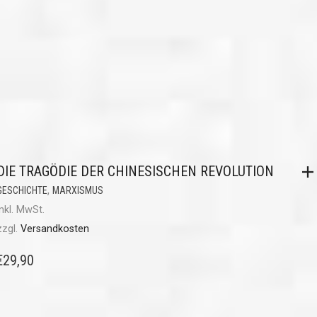
DIE TRAGÖDIE DER CHINESISCHEN REVOLUTION
,
GESCHICHTE
MARXISMUS
inkl. MwSt.
zzgl.
Versandkosten
€
29,90