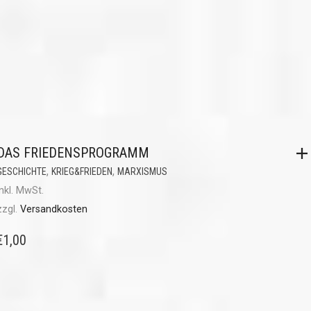
DAS FRIEDENSPROGRAMM
,
,
GESCHICHTE
KRIEG&FRIEDEN
MARXISMUS
inkl. MwSt.
zzgl.
Versandkosten
€
1,00