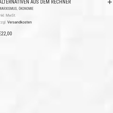
ALTERNATIVEN AUS DEM RECHNER
,
MARXISMUS
ÖKONOMIE
inkl. MwSt.
zzgl.
Versandkosten
€
22,00