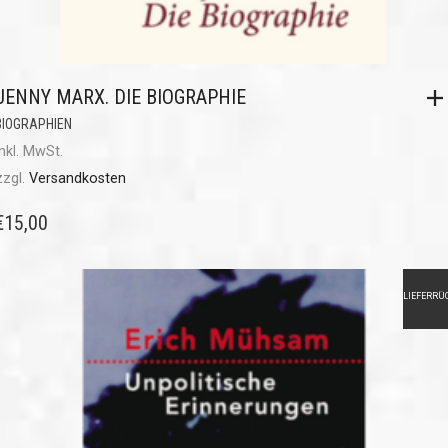
JENNY MARX. DIE BIOGRAPHIE
BIOGRAPHIEN
inkl. MwSt.
zzgl.
Versandkosten
€
15,00
LIEFERRÜ