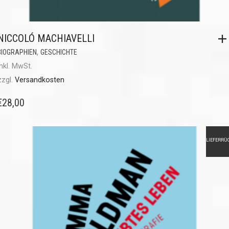
NICCOLÓ MACHIAVELLI
,
BIOGRAPHIEN
GESCHICHTE
inkl. MwSt.
zzgl.
Versandkosten
€
28,00
LIEFERRÜ