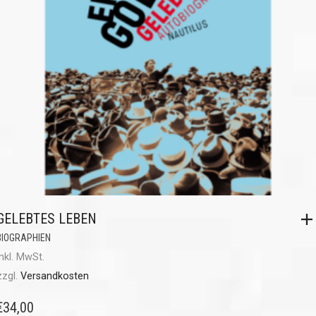
GELEBTES LEBEN
BIOGRAPHIEN
inkl. MwSt.
zzgl.
Versandkosten
€
34,00