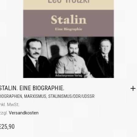
STALIN. EINE BIOGRAPHIE.
,
,
BIOGRAPHIEN
MARXISMUS
STALINISMUS/DDR/UDSSR
inkl. MwSt.
zzgl.
Versandkosten
€
25,90