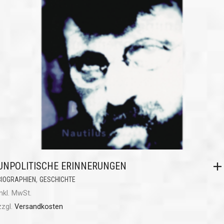
UNPOLITISCHE ERINNERUNGEN
,
BIOGRAPHIEN
GESCHICHTE
inkl. MwSt.
zzgl.
Versandkosten