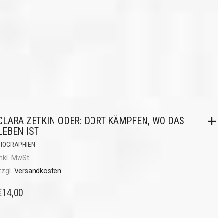
CLARA ZETKIN ODER: DORT KÄMPFEN, WO DAS
LEBEN IST
BIOGRAPHIEN
inkl. MwSt.
zzgl.
Versandkosten
€
14,00