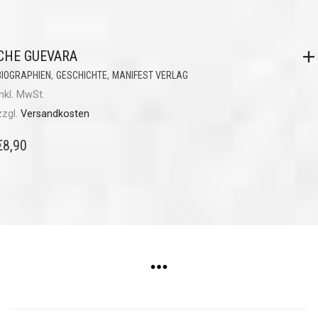
CHE GUEVARA
,
,
BIOGRAPHIEN
GESCHICHTE
MANIFEST VERLAG
inkl. MwSt.
zzgl.
Versandkosten
€
8,90