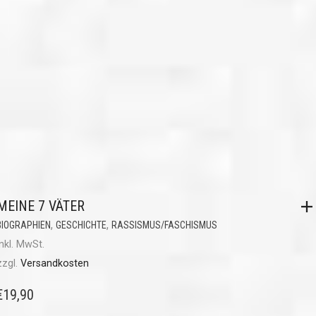
MEINE 7 VÄTER
,
,
BIOGRAPHIEN
GESCHICHTE
RASSISMUS/FASCHISMUS
inkl. MwSt.
zzgl.
Versandkosten
€
19,90