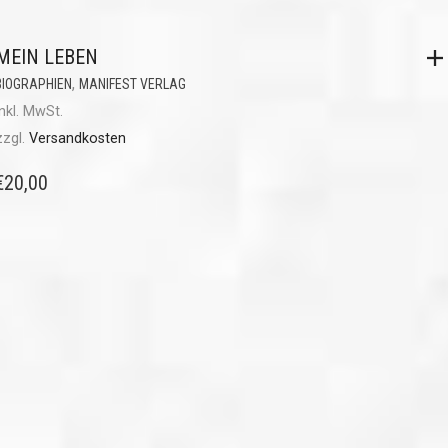
MEIN LEBEN
,
BIOGRAPHIEN
MANIFEST VERLAG
inkl. MwSt.
zzgl.
Versandkosten
€
20,00