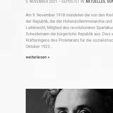
5. NOVEMBER 2021 – GEPOSTET IN:
AKTUELLES
,
SO
Am 9. November 1918 mündeten die von den Kiele
der Republik, die der Hohenzollernmonarchie und 
Liebknecht, Mitglied des revolutionären Spartaku
Scheidemann die bürgerliche Republik aus. Dies 
Kräfteringens des Proletariats für die sozialistis
Oktober 1923…
weiterlesen