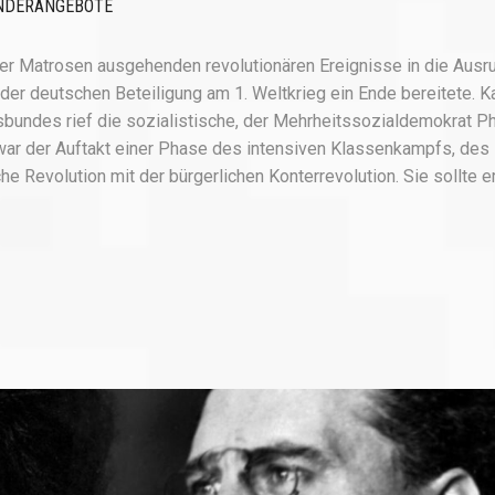
NDERANGEBOTE
r Matrosen ausgehenden revolutionären Ereignisse in die Ausr
der deutschen Beteiligung am 1. Weltkrieg ein Ende bereitete. Ka
sbundes rief die sozialistische, der Mehrheitssozialdemokrat Ph
war der Auftakt einer Phase des intensiven Klassenkampfs, des
che Revolution mit der bürgerlichen Konterrevolution. Sie sollte e