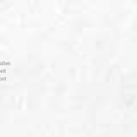
rüßen.
elt
bot