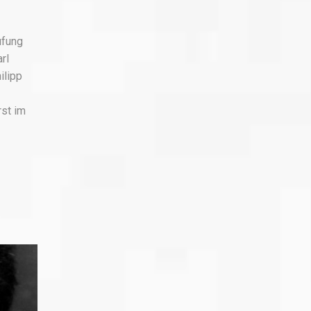
ufung
rl
ilipp
rst im