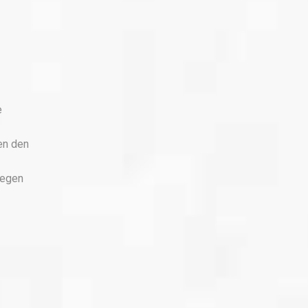
e
en den
gegen