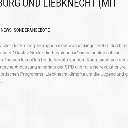
URG UND LIEBKNECHT (MIT
PNEWS
,
SONDERANGEBOTE
äscher der Freikorps-Truppen nach wochenlanger Hetze durch di
hundes“ Gustav Noske die Revolutionär*innen Liebknecht und
nen Themen kämpften beide bereits vor dem Kriegsausbruch geg
ische Anpassung innerhalb der SPD und für eine revolutionäre
arxistischen Programms. Liebknecht kämpfte um die Jugend und 
e…