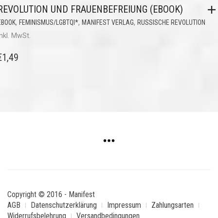
REVOLUTION UND FRAUENBEFREIUNG (EBOOK)
,
,
,
EBOOK
FEMINISMUS/LGBTQI*
MANIFEST VERLAG
RUSSISCHE REVOLUTION
inkl. MwSt.
€
1,49
Copyright © 2016 - Manifest
AGB
Datenschutzerklärung
Impressum
Zahlungsarten
Widerrufsbelehrung
Versandbedingungen