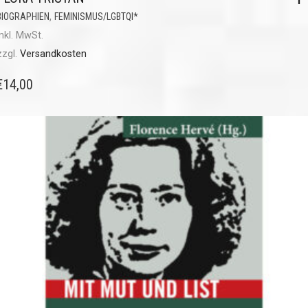
,
BIOGRAPHIEN
FEMINISMUS/LGBTQI*
inkl. MwSt.
zzgl.
Versandkosten
€
14,00