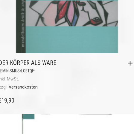
DER KÖRPER ALS WARE
FEMINISMUS/LGBTQI*
inkl. MwSt.
zzgl.
Versandkosten
€
19,90