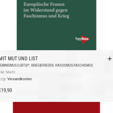
MIT MUT UND LIST
,
,
FEMINISMUS/LGBTQI*
KRIEG&FRIEDEN
RASSISMUS/FASCHISMUS
inkl. MwSt.
zzgl.
Versandkosten
€
19,90