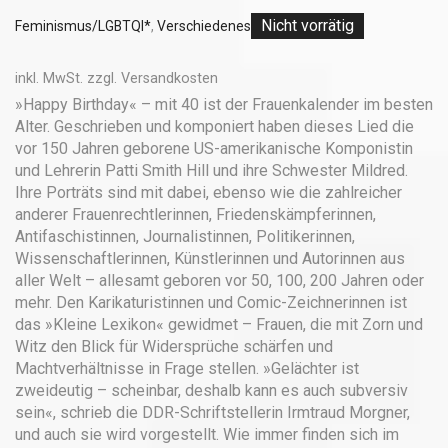
Nicht vorrätig
Feminismus/LGBTQI*
,
Verschiedenes
inkl. MwSt.
zzgl.
Versandkosten
»Happy Birthday« – mit 40 ist der Frauenkalender im besten
Alter. Geschrieben und komponiert haben dieses Lied die
vor 150 Jahren geborene US-amerikanische Komponistin
und Lehrerin Patti Smith Hill und ihre Schwester Mildred.
Ihre Porträts sind mit dabei, ebenso wie die zahlreicher
anderer Frauenrechtlerinnen, Friedenskämpferinnen,
Antifaschistinnen, Journalistinnen, Politikerinnen,
Wissenschaftlerinnen, Künstlerinnen und Autorinnen aus
aller Welt – allesamt geboren vor 50, 100, 200 Jahren oder
mehr. Den Karikaturistinnen und Comic-Zeichnerinnen ist
das »Kleine Lexikon« gewidmet – Frauen, die mit Zorn und
Witz den Blick für Widersprüche schärfen und
Machtverhältnisse in Frage stellen. »Gelächter ist
zweideutig – scheinbar, deshalb kann es auch subversiv
sein«, schrieb die DDR-Schriftstellerin Irmtraud Morgner,
und auch sie wird vorgestellt. Wie immer finden sich im