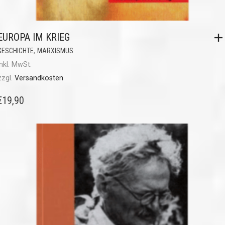
EUROPA IM KRIEG
,
GESCHICHTE
MARXISMUS
inkl. MwSt.
zzgl.
Versandkosten
€
19,90