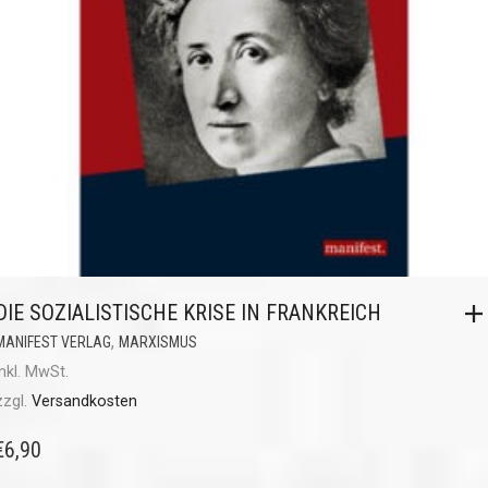
DIE SOZIALISTISCHE KRISE IN FRANKREICH
,
MANIFEST VERLAG
MARXISMUS
inkl. MwSt.
zzgl.
Versandkosten
€
6,90