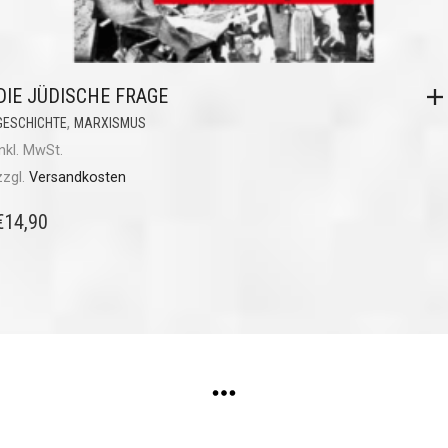
DIE JÜDISCHE FRAGE
,
GESCHICHTE
MARXISMUS
inkl. MwSt.
zzgl.
Versandkosten
€
14,90