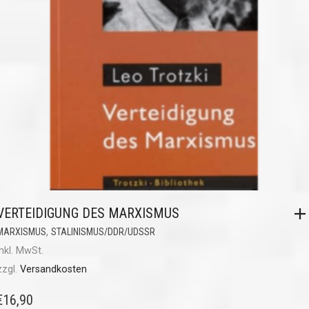
VERTEIDIGUNG DES MARXISMUS
,
MARXISMUS
STALINISMUS/DDR/UDSSR
inkl. MwSt.
zzgl.
Versandkosten
€
16,90