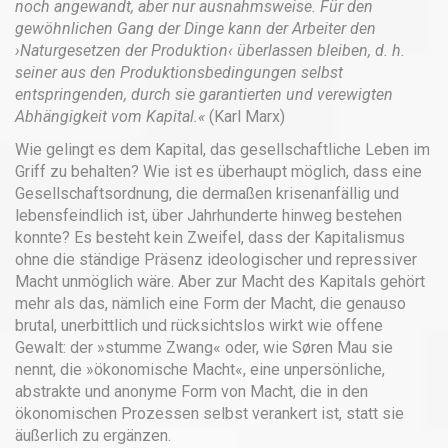
noch angewandt, aber nur ausnahmsweise. Für den
gewöhnlichen Gang der Dinge kann der Arbeiter den
›Naturgesetzen der Produktion‹ überlassen bleiben, d. h.
seiner aus den Produktionsbedingungen selbst
entspringenden, durch sie garantierten und verewigten
Abhängigkeit vom Kapital.«
(Karl Marx)
Wie gelingt es dem Kapital, das gesellschaftliche Leben im
Griff zu behalten? Wie ist es überhaupt möglich, dass eine
Gesellschaftsordnung, die dermaßen krisenanfällig und
lebensfeindlich ist, über Jahrhunderte hinweg bestehen
konnte? Es besteht kein Zweifel, dass der Kapitalismus
ohne die ständige Präsenz ideologischer und repressiver
Macht unmöglich wäre. Aber zur Macht des Kapitals gehört
mehr als das, nämlich eine Form der Macht, die genauso
brutal, unerbittlich und rücksichtslos wirkt wie offene
Gewalt: der »stumme Zwang« oder, wie Søren Mau sie
nennt, die »ökonomische Macht«, eine unpersönliche,
abstrakte und anonyme Form von Macht, die in den
ökonomischen Prozessen selbst verankert ist, statt sie
äußerlich zu ergänzen.