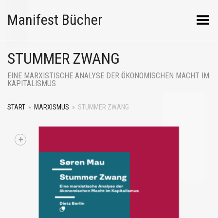
Manifest Bücher
Menü umschalten
STUMMER ZWANG
EINE MARXISTISCHE ANALYSE DER ÖKONOMISCHEN MACHT IM
KAPITALISMUS
START
»
MARXISMUS
»
STUMMER ZWANG
+