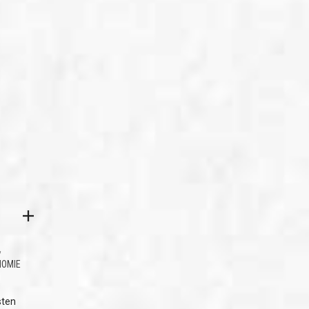
,
NOMIE
sten