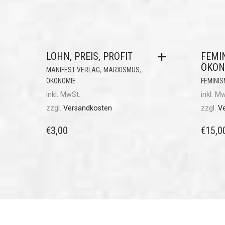
LOHN, PREIS, PROFIT
FEMI
ÖKON
,
,
MANIFEST VERLAG
MARXISMUS
ÖKONOMIE
FEMINIS
inkl. MwSt.
inkl. M
zzgl.
Versandkosten
zzgl.
V
€
3,00
€
15,0