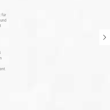
 für
 und
t
4
n
ent.