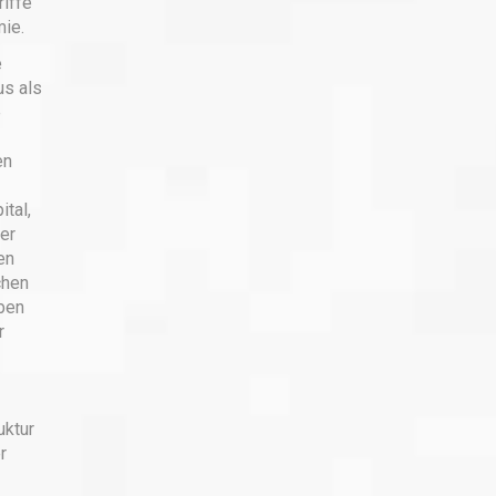
riffe
mie.
e
us als
e
en
ital,
er
en
chen
ben
r
uktur
r