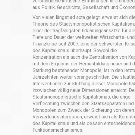
verständliche kritische Einführungen in Grundbeg
aus Politik, Geschichte, Gesellschaft und Ökono
Von vielen längst ad acta gelegt, erweist sich di
Theorie des Staatsmonopolistischen Kapitalism
einer der tragfähigsten Erklärungsansätze für di
Tiefe und Dauer der weltweiten Wirtschafts- und
Finanzkrise seit 2007, eine der schwersten Kris
des Kapitalismus überhaupt. Sowohl die
Konzentration als auch die Zentralisation von Kap
mit dem Ergebnis der Herausbildung neuer und d
Stärkung bestehender Monopole, ist in den letzt
Jahrzehnten weiter vorangeschritten. Die staatli
Interventionen zur Stützung dieser Monopole ha
inzwischen völlig neue Dimensionen erreicht. De
Staatsmonopolistische Kapitalismus, die enge
Verflechtung zwischen den Staatsapparaten und
Monopolen zum Zweck der Sicherung von deren
Verwertungsinteressen, erweist sich als Kernstr
des Kapitalismus und als dessen entscheidende
Funktionsmechanismus.