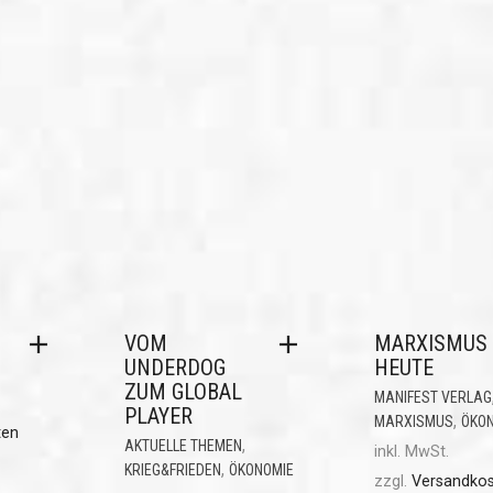
VOM
MARXISMUS
UNDERDOG
HEUTE
ZUM GLOBAL
MANIFEST VERLAG
PLAYER
,
MARXISMUS
ÖKO
ten
,
AKTUELLE THEMEN
inkl. MwSt.
,
KRIEG&FRIEDEN
ÖKONOMIE
zzgl.
Versandko