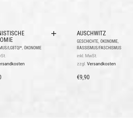
NISTISCHE
AUSCHWITZ
OMIE
,
,
GESCHICHTE
ÖKONOMIE
,
MUS/LGBTQI*
ÖKONOMIE
RASSISMUS/FASCHISMUS
wSt.
inkl. MwSt.
ersandkosten
zzgl.
Versandkosten
0
€
9,90