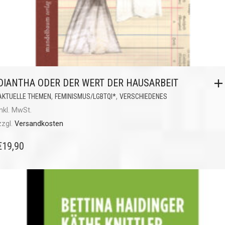
DIANTHA ODER DER WERT DER HAUSARBEIT
,
,
AKTUELLE THEMEN
FEMINISMUS/LGBTQI*
VERSCHIEDENES
inkl. MwSt.
zzgl.
Versandkosten
€
19,90