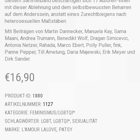
diesem Sammelband beschäftigen sich 17 Autoren*innen
mit dieser Ablehnung und dem selbstbewussten Beharren
auf dem Anderssein, anstatt eines Zurechtbiegens nach
heterosexuellen Maßstäben.
Mit Beiträgen von Martin Dannecker, Manuela Kay, Sama
Maani, Andrea Trumann, Benedikt Wolf, Dragan Simicevic,
Antonia Netzer, Rahada, Marco Ebert, Polly Puller, fink,
Panne Pepper, Till Amelung, Daria Majewski, Erik Meyer und
Dirk Sander.
€
16,90
PRODUKT-ID:
1880
ARTIKELNUMMER:
1127
KATEGORIE:
FEMINISMUS/LGBTQI*
SCHLAGWÖRTER:
LGBT
,
LGBTQI*
,
SEXUALITÄT
MARKE:
L'AMOUR LALOVE, PATSY