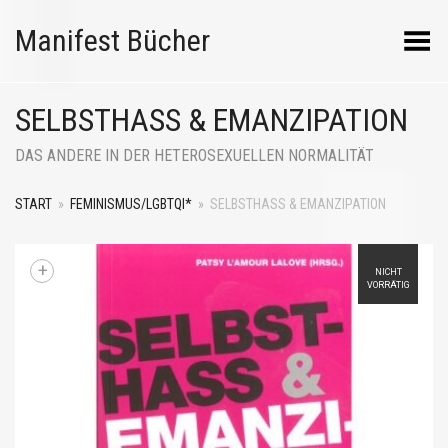
Manifest Bücher
Menü umschalten
SELBSTHASS & EMANZIPATION
DAS ANDERE IN DER HETEROSEXUELLEN NORMALITÄT
START
»
FEMINISMUS/LGBTQI*
»
SELBSTHASS & EMANZIPATION
+
NICHT
VORRÄTIG