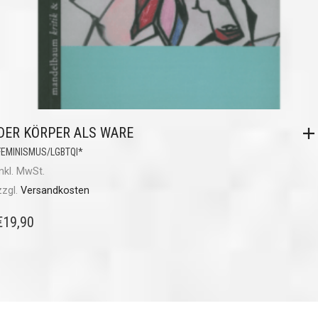
DER KÖRPER ALS WARE
FEMINISMUS/LGBTQI*
inkl. MwSt.
zzgl.
Versandkosten
€
19,90