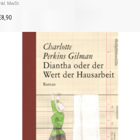
inkl. MwSt.
€
8,90