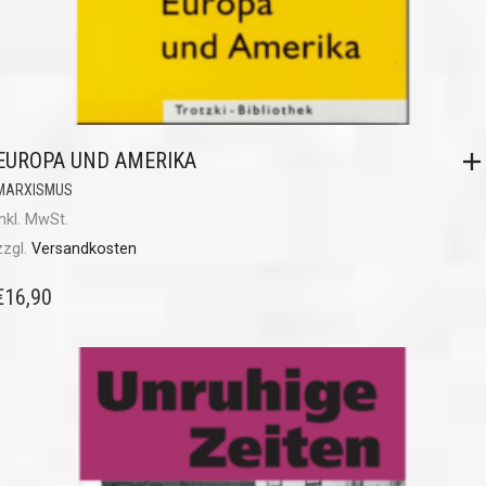
EUROPA UND AMERIKA
MARXISMUS
inkl. MwSt.
zzgl.
Versandkosten
€
16,90