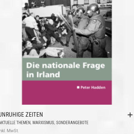
UNRUHIGE ZEITEN
,
,
AKTUELLE THEMEN
MARXISMUS
SONDERANGEBOTE
inkl. MwSt.