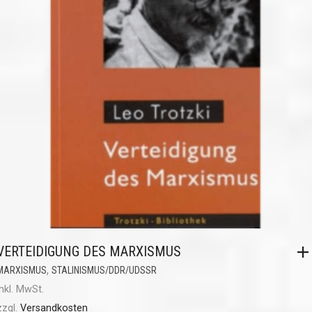
VERTEIDIGUNG DES MARXISMUS
,
MARXISMUS
STALINISMUS/DDR/UDSSR
inkl. MwSt.
zzgl.
Versandkosten