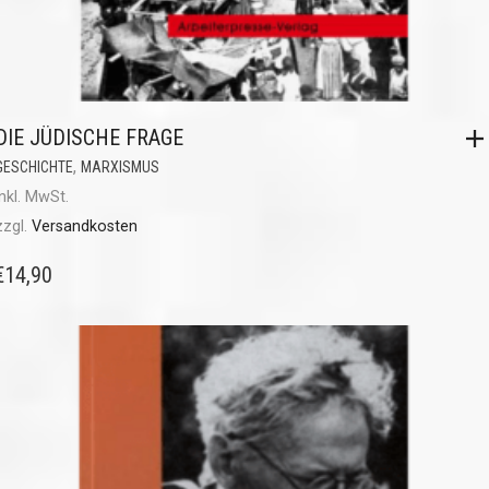
DIE JÜDISCHE FRAGE
,
GESCHICHTE
MARXISMUS
inkl. MwSt.
zzgl.
Versandkosten
€
14,90