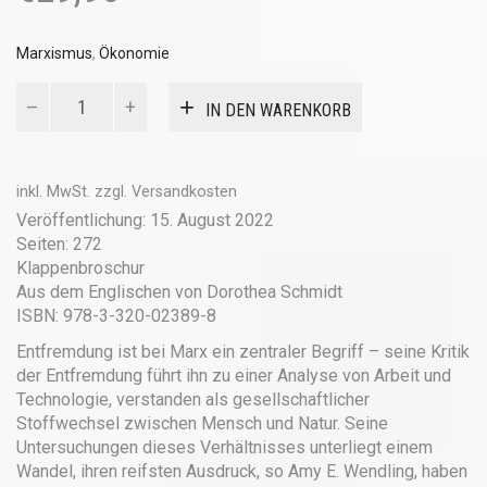
Marxismus
,
Ökonomie
Karl
IN DEN WARENKORB
Marx
über
Technologie
und
inkl. MwSt.
zzgl.
Versandkosten
Entfremdung
Veröffentlichung: 15. August 2022
Menge
Seiten: 272
Klappenbroschur
Aus dem Englischen von Dorothea Schmidt
ISBN: 978-3-320-02389-8
Entfremdung ist bei Marx ein zentraler Begriff – seine Kritik
der Entfremdung führt ihn zu einer Analyse von Arbeit und
Technologie, verstanden als gesellschaftlicher
Stoffwechsel zwischen Mensch und Natur. Seine
Untersuchungen dieses Verhältnisses unterliegt einem
Wandel, ihren reifsten Ausdruck, so Amy E. Wendling, haben