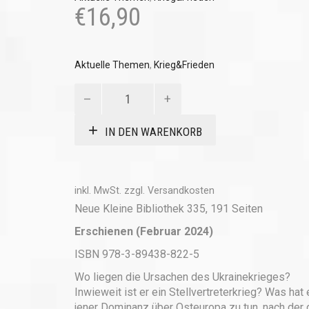
€
16,90
Aktuelle Themen
,
Krieg&Frieden
Die
strategische
Falle
IN DEN WARENKORB
Menge
inkl. MwSt.
zzgl.
Versandkosten
Neue Kleine Bibliothek 335, 191 Seiten
Erschienen (Februar 2024)
ISBN 978-3-89438-822-5
Wo liegen die Ursachen des Ukrainekrieges?
Inwieweit ist er ein Stellvertreterkrieg? Was hat 
jener Dominanz über Osteuropa zu tun, nach der 