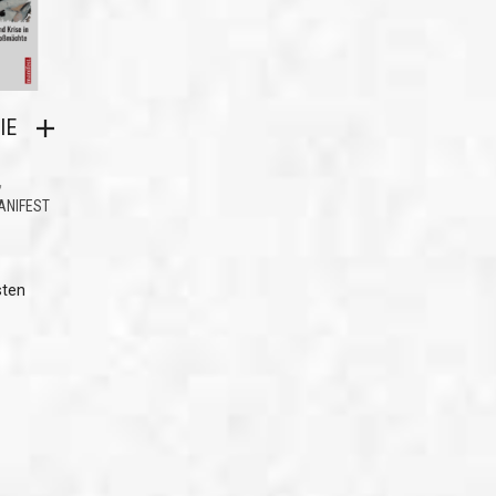
IE
,
ANIFEST
sten