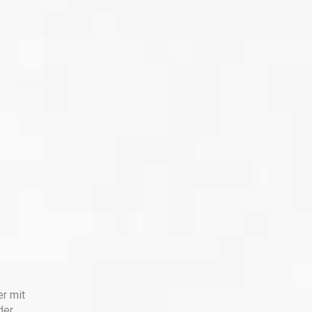
er mit
der