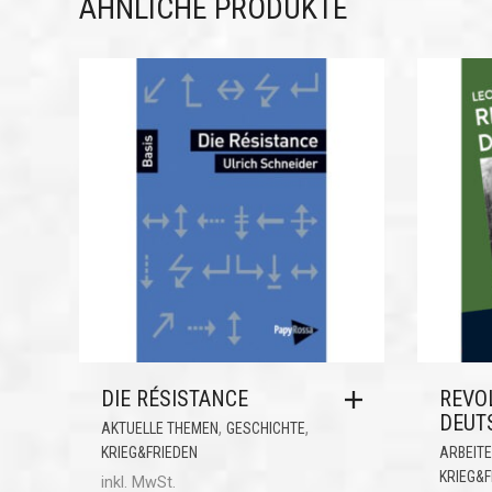
ÄHNLICHE PRODUKTE
DIE RÉSISTANCE
REVO
DEUT
,
,
AKTUELLE THEMEN
GESCHICHTE
KRIEG&FRIEDEN
ARBEIT
KRIEG&F
inkl. MwSt.