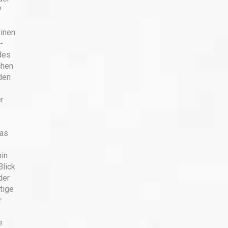
?
einen
-
des
chen
den
r
Das
in
Blick
der
tige
r
e