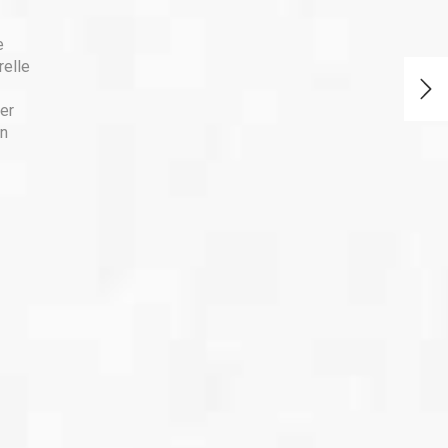
e
relle
der
en