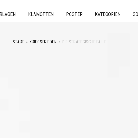
ERLAGEN
KLAMOTTEN
POSTER
KATEGORIEN
SO
START
»
KRIEG&FRIEDEN
»
DIE STRATEGISCHE FALLE