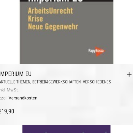
IMPERIUM EU
,
,
AKTUELLE THEMEN
BETRIEB&GEWERKSCHAFTEN
VERSCHIEDENES
inkl. MwSt.
zzgl.
Versandkosten
€
19,90