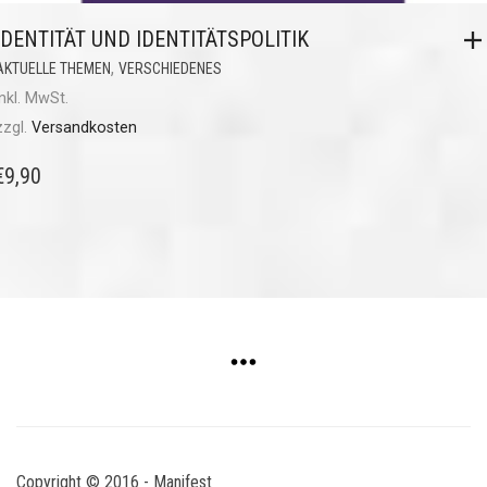
IDENTITÄT UND IDENTITÄTSPOLITIK
,
AKTUELLE THEMEN
VERSCHIEDENES
inkl. MwSt.
zzgl.
Versandkosten
€
9,90
Copyright © 2016 - Manifest