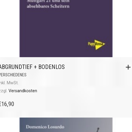
ABGRUNDTIEF + BODENLOS
VERSCHIEDENES
inkl. MwSt.
zzgl.
Versandkosten
€
16,90