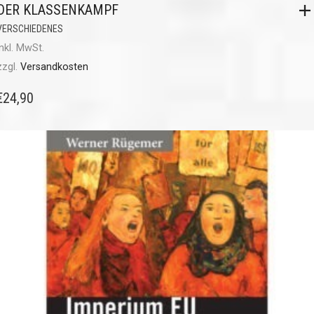
DER KLASSENKAMPF
VERSCHIEDENES
inkl. MwSt.
zzgl.
Versandkosten
€
24,90