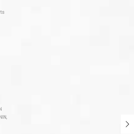
rts
N
NIN
,