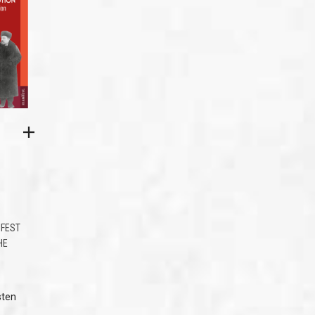
FEST
HE
sten