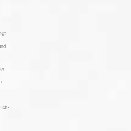
egt
und
er
i
lich-