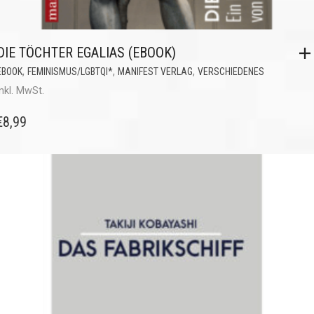
DIE TÖCHTER EGALIAS (EBOOK)
,
,
,
EBOOK
FEMINISMUS/LGBTQI*
MANIFEST VERLAG
VERSCHIEDENES
inkl. MwSt.
€
8,99