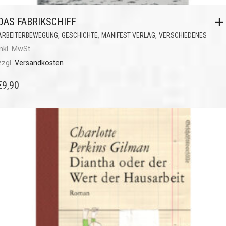
DAS FABRIKSCHIFF
,
,
,
ARBEITERBEWEGUNG
GESCHICHTE
MANIFEST VERLAG
VERSCHIEDENES
inkl. MwSt.
zzgl.
Versandkosten
€
9,90