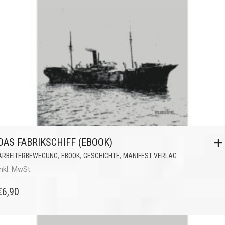
DAS FABRIKSCHIFF (EBOOK)
,
,
,
ARBEITERBEWEGUNG
EBOOK
GESCHICHTE
MANIFEST VERLAG
inkl. MwSt.
€
6,90