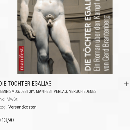
DIE TÖCHTER EGALIAS
,
,
FEMINISMUS/LGBTQI*
MANIFEST VERLAG
VERSCHIEDENES
inkl. MwSt.
zzgl.
Versandkosten
€
13,90