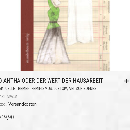
DIANTHA ODER DER WERT DER HAUSARBEIT
,
,
AKTUELLE THEMEN
FEMINISMUS/LGBTQI*
VERSCHIEDENES
inkl. MwSt.
zzgl.
Versandkosten
€
19,90