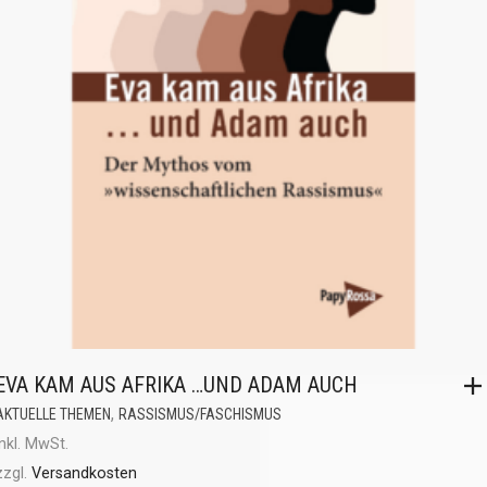
EVA KAM AUS AFRIKA …UND ADAM AUCH
,
AKTUELLE THEMEN
RASSISMUS/FASCHISMUS
inkl. MwSt.
zzgl.
Versandkosten