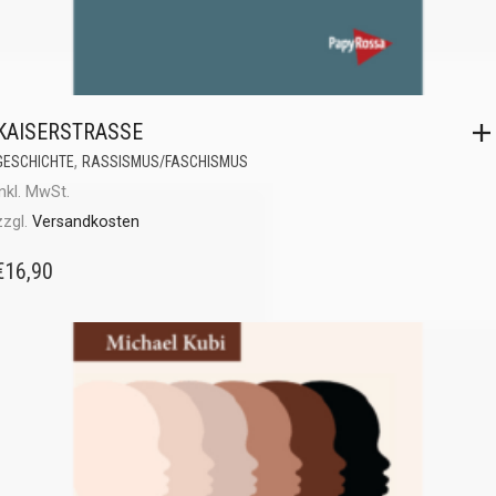
KAISERSTRASSE
,
GESCHICHTE
RASSISMUS/FASCHISMUS
inkl. MwSt.
zzgl.
Versandkosten
€
16,90