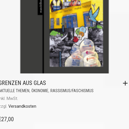
GRENZEN AUS GLAS
,
,
AKTUELLE THEMEN
ÖKONOMIE
RASSISMUS/FASCHISMUS
inkl. MwSt.
zzgl.
Versandkosten
€
27,00