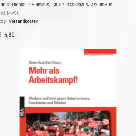
,
,
ENGLISH BOOKS
FEMINISMUS/LGBTQI*
RASSISMUS/FASCHISMUS
inkl. MwSt.
zzgl.
Versandkosten
€
16,80