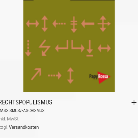
RECHTSPOPULISMUS
RASSISMUS/FASCHISMUS
inkl. MwSt.
zzgl.
Versandkosten