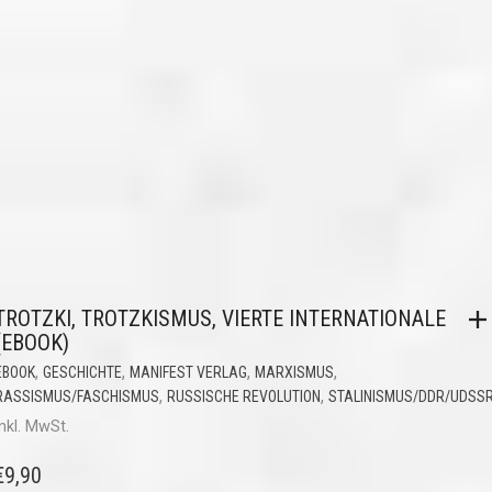
TROTZKI, TROTZKISMUS, VIERTE INTERNATIONALE
(EBOOK)
,
,
,
,
EBOOK
GESCHICHTE
MANIFEST VERLAG
MARXISMUS
,
,
RASSISMUS/FASCHISMUS
RUSSISCHE REVOLUTION
STALINISMUS/DDR/UDSS
inkl. MwSt.
€
9,90