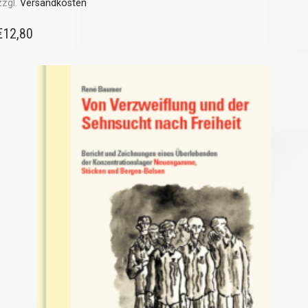
zzgl.
Versandkosten
€
12,80