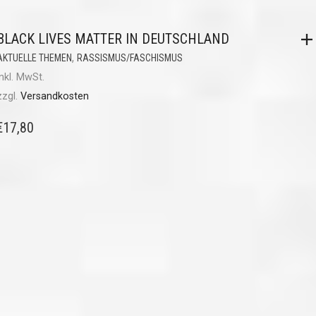
BLACK LIVES MATTER IN DEUTSCHLAND
,
AKTUELLE THEMEN
RASSISMUS/FASCHISMUS
inkl. MwSt.
zzgl.
Versandkosten
€
17,80