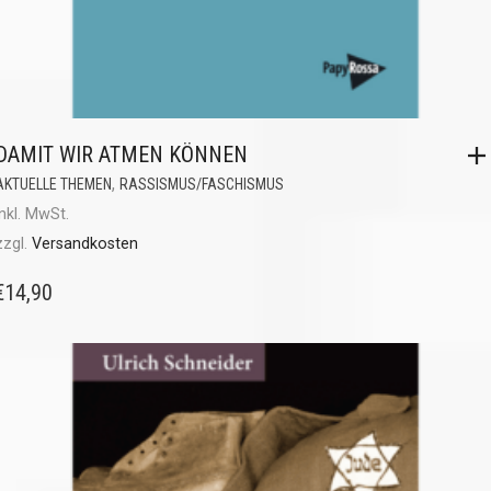
DAMIT WIR ATMEN KÖNNEN
,
AKTUELLE THEMEN
RASSISMUS/FASCHISMUS
inkl. MwSt.
zzgl.
Versandkosten
€
14,90