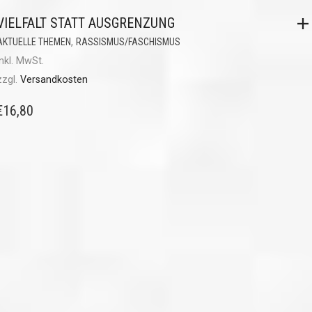
VIELFALT STATT AUSGRENZUNG
,
AKTUELLE THEMEN
RASSISMUS/FASCHISMUS
inkl. MwSt.
zzgl.
Versandkosten
€
16,80