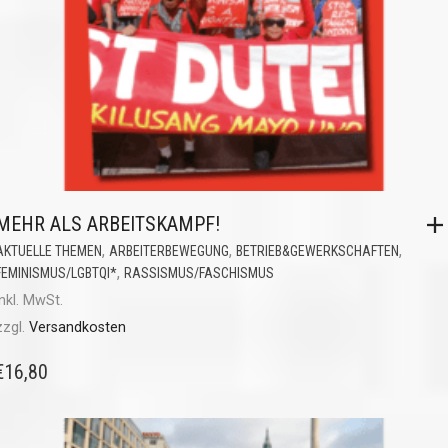
MEHR ALS ARBEITSKAMPF!
,
,
,
AKTUELLE THEMEN
ARBEITERBEWEGUNG
BETRIEB&GEWERKSCHAFTEN
,
FEMINISMUS/LGBTQI*
RASSISMUS/FASCHISMUS
inkl. MwSt.
zzgl.
Versandkosten
€
16,80