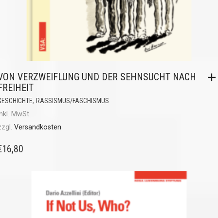
VON VERZWEIFLUNG UND DER SEHNSUCHT NACH
FREIHEIT
,
GESCHICHTE
RASSISMUS/FASCHISMUS
inkl. MwSt.
zzgl.
Versandkosten
€
16,80