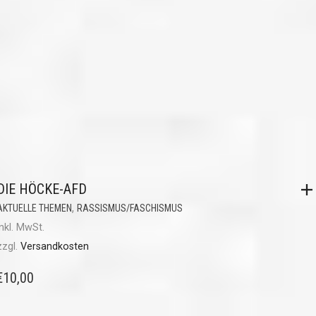
DIE HÖCKE-AFD
,
AKTUELLE THEMEN
RASSISMUS/FASCHISMUS
inkl. MwSt.
zzgl.
Versandkosten
€
10,00