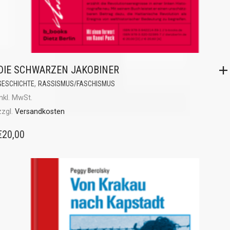
DIE SCHWARZEN JAKOBINER
,
GESCHICHTE
RASSISMUS/FASCHISMUS
inkl. MwSt.
zzgl.
Versandkosten
€
20,00