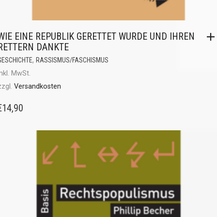
WIE EINE REPUBLIK GERETTET WURDE UND IHREN
RETTERN DANKTE
,
GESCHICHTE
RASSISMUS/FASCHISMUS
inkl. MwSt.
zzgl.
Versandkosten
€
14,90