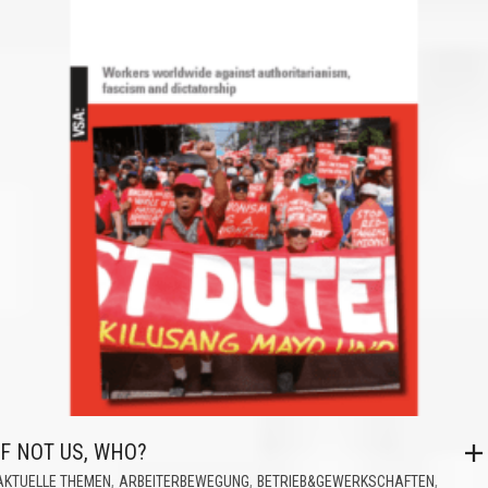
IF NOT US, WHO?
,
,
,
AKTUELLE THEMEN
ARBEITERBEWEGUNG
BETRIEB&GEWERKSCHAFTEN