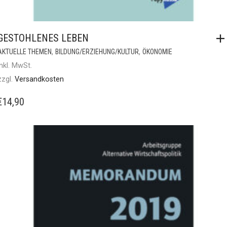
GESTOHLENES LEBEN
,
,
AKTUELLE THEMEN
BILDUNG/ERZIEHUNG/KULTUR
ÖKONOMIE
inkl. MwSt.
zzgl.
Versandkosten
€
14,90