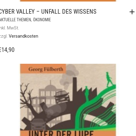
CYBER VALLEY – UNFALL DES WISSENS
,
AKTUELLE THEMEN
ÖKONOMIE
inkl. MwSt.
zzgl.
Versandkosten
€
14,90