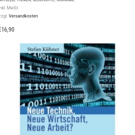
inkl. MwSt.
zzgl.
Versandkosten
€
16,90