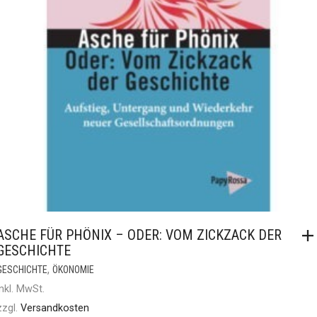
ASCHE FÜR PHÖNIX – ODER: VOM ZICKZACK DER
GESCHICHTE
,
GESCHICHTE
ÖKONOMIE
inkl. MwSt.
zzgl.
Versandkosten