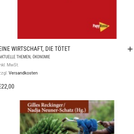
EINE WIRTSCHAFT, DIE TÖTET
,
AKTUELLE THEMEN
ÖKONOMIE
inkl. MwSt.
zzgl.
Versandkosten
€
22,00