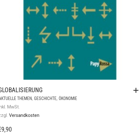
GLOBALISIERUNG
,
,
AKTUELLE THEMEN
GESCHICHTE
ÖKONOMIE
inkl. MwSt.
zzgl.
Versandkosten
€
9,90