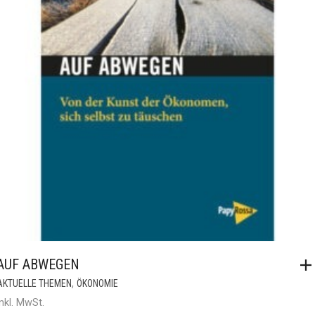
AUF ABWEGEN
,
AKTUELLE THEMEN
ÖKONOMIE
inkl. MwSt.