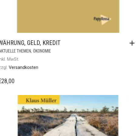
WÄHRUNG, GELD, KREDIT
,
AKTUELLE THEMEN
ÖKONOMIE
inkl. MwSt.
zzgl.
Versandkosten
€
28,00