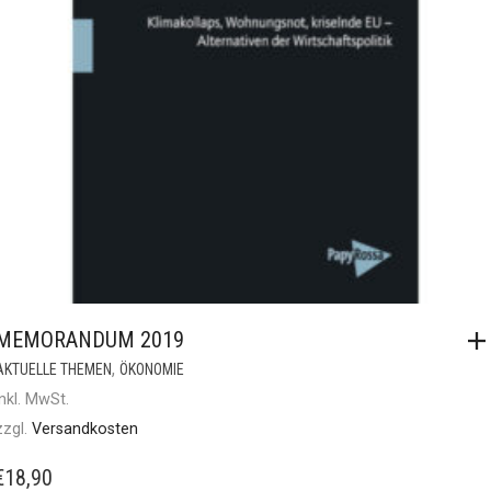
MEMORANDUM 2019
,
AKTUELLE THEMEN
ÖKONOMIE
inkl. MwSt.
zzgl.
Versandkosten
€
18,90