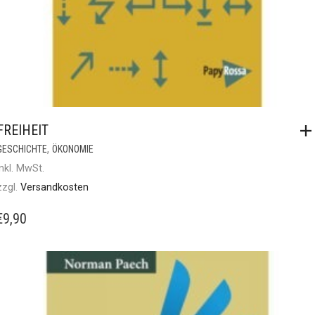
FREIHEIT
,
GESCHICHTE
ÖKONOMIE
inkl. MwSt.
zzgl.
Versandkosten
€
9,90