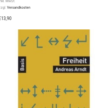
inkl. MwSt.
zzgl.
Versandkosten
€
13,90