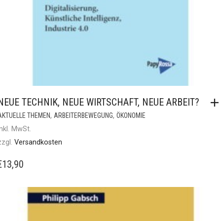
NEUE TECHNIK, NEUE WIRTSCHAFT, NEUE ARBEIT?
,
,
AKTUELLE THEMEN
ARBEITERBEWEGUNG
ÖKONOMIE
inkl. MwSt.
zzgl.
Versandkosten
€
13,90