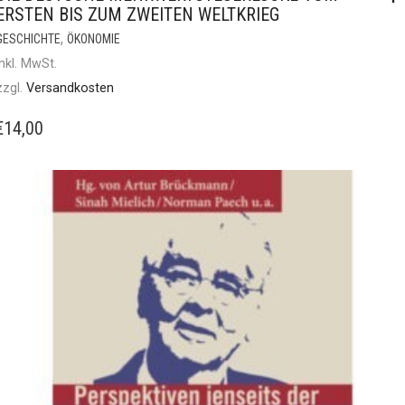
ERSTEN BIS ZUM ZWEITEN WELTKRIEG
,
GESCHICHTE
ÖKONOMIE
inkl. MwSt.
zzgl.
Versandkosten
€
14,00