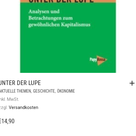
UNTER DER LUPE
,
,
AKTUELLE THEMEN
GESCHICHTE
ÖKONOMIE
inkl. MwSt.
zzgl.
Versandkosten
€
14,90