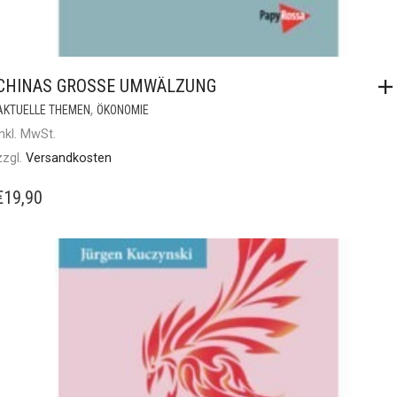
CHINAS GROSSE UMWÄLZUNG
,
AKTUELLE THEMEN
ÖKONOMIE
inkl. MwSt.
zzgl.
Versandkosten
€
19,90