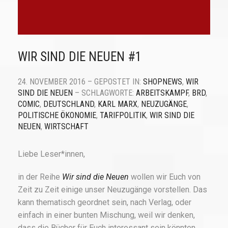
WIR SIND DIE NEUEN #1
24. NOVEMBER 2016 – GEPOSTET IN:
SHOPNEWS
,
WIR
SIND DIE NEUEN
– SCHLAGWORTE:
ARBEITSKAMPF
,
BRD
,
COMIC
,
DEUTSCHLAND
,
KARL MARX
,
NEUZUGÄNGE
,
POLITISCHE ÖKONOMIE
,
TARIFPOLITIK
,
WIR SIND DIE
NEUEN
,
WIRTSCHAFT
Liebe Leser*innen,
in der Reihe
Wir sind die Neuen
wollen wir Euch von
Zeit zu Zeit einige unser Neuzugänge vorstellen. Das
kann thematisch geordnet sein, nach Verlag, oder
einfach in einer bunten Mischung, weil wir denken,
dass die Bücher für Euch interessant sein könnten.