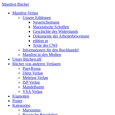
Manifest Bücher
Manifest Verlag
Unsere Editionen
Neuerscheinung
Marxistische Schriften
Geschichte des Widerstands
Dokumente der Arbeiterbewegung
edition m
Texte des CWI
Informationen für den Buchhandel
Manifest in den Medien
Unser Büchercafé
Bücher von anderen Verlagen
PapyRossa
Dietz Verlag
Mehring Verlag
ISP Verlag
Mandelbaum
VSA Verlag
Klamotten
Poster
Kategorien
Marxismus
Russische Revolution