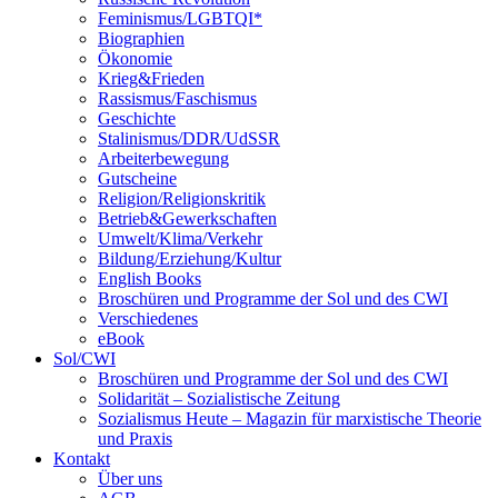
Feminismus/LGBTQI*
Biographien
Ökonomie
Krieg&Frieden
Rassismus/Faschismus
Geschichte
Stalinismus/DDR/UdSSR
Arbeiterbewegung
Gutscheine
Religion/Religionskritik
Betrieb&Gewerkschaften
Umwelt/Klima/Verkehr
Bildung/Erziehung/Kultur
English Books
Broschüren und Programme der Sol und des CWI
Verschiedenes
eBook
Sol/CWI
Broschüren und Programme der Sol und des CWI
Solidarität – Sozialistische Zeitung
Sozialismus Heute – Magazin für marxistische Theorie
und Praxis
Kontakt
Über uns