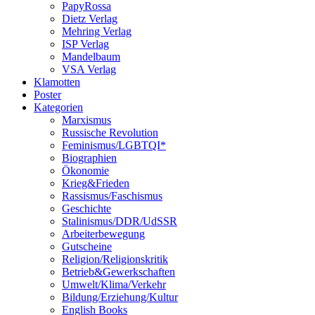
PapyRossa
Dietz Verlag
Mehring Verlag
ISP Verlag
Mandelbaum
VSA Verlag
Klamotten
Poster
Kategorien
Marxismus
Russische Revolution
Feminismus/LGBTQI*
Biographien
Ökonomie
Krieg&Frieden
Rassismus/Faschismus
Geschichte
Stalinismus/DDR/UdSSR
Arbeiterbewegung
Gutscheine
Religion/Religionskritik
Betrieb&Gewerkschaften
Umwelt/Klima/Verkehr
Bildung/Erziehung/Kultur
English Books