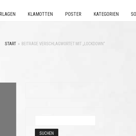
ERLAGEN
KLAMOTTEN
POSTER
KATEGORIEN
SO
START
»
BEITRÄGE VERSCHLAGWORTET MIT „LOCKDOWN“