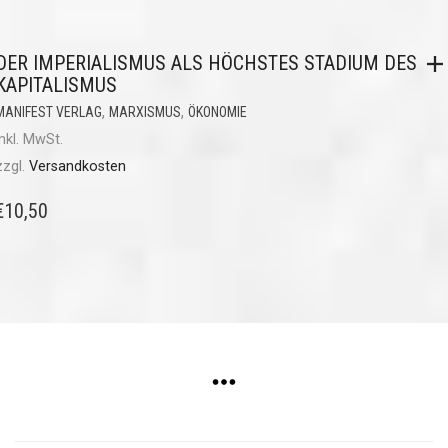
DER IMPERIALISMUS ALS HÖCHSTES STADIUM DES
KAPITALISMUS
,
,
MANIFEST VERLAG
MARXISMUS
ÖKONOMIE
inkl. MwSt.
zzgl.
Versandkosten
€
10,50