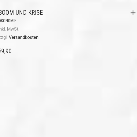
BOOM UND KRISE
ÖKONOMIE
inkl. MwSt.
zzgl.
Versandkosten
€
9,90