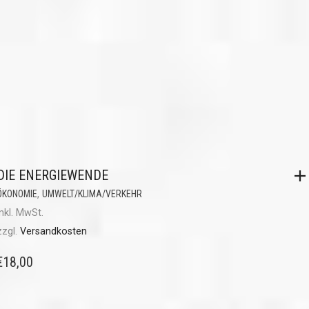
DIE ENERGIEWENDE
,
ÖKONOMIE
UMWELT/KLIMA/VERKEHR
inkl. MwSt.
zzgl.
Versandkosten
€
18,00