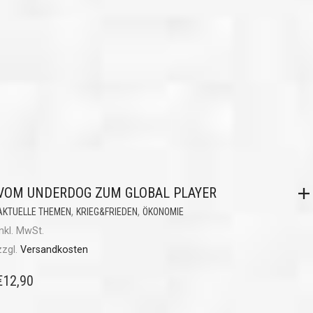
VOM UNDERDOG ZUM GLOBAL PLAYER
,
,
AKTUELLE THEMEN
KRIEG&FRIEDEN
ÖKONOMIE
inkl. MwSt.
zzgl.
Versandkosten
€
12,90