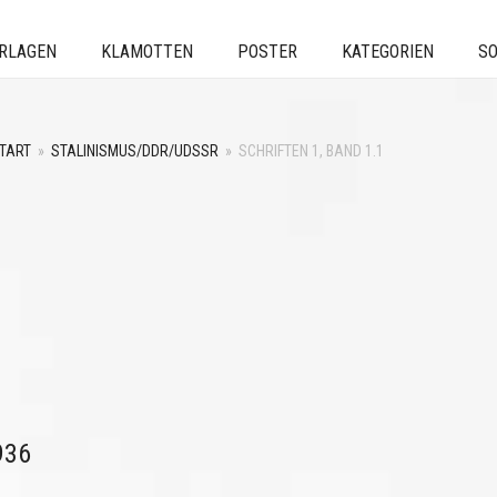
ERLAGEN
KLAMOTTEN
POSTER
KATEGORIEN
SO
TART
»
STALINISMUS/DDR/UDSSR
»
SCHRIFTEN 1, BAND 1.1
936