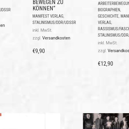
BEWEGEN ZU
ARBEITERBEWEGU
KÖNNEN“
,
/UDSSR
BIOGRAPHIEN
,
,
MANIFEST VERLAG
GESCHICHTE
MANI
,
STALINISMUS/DDR/UDSSR
VERLAG
ten
RASSISMUS/FASC
inkl. MwSt.
STALINISMUS/DDR
zzgl.
Versandkosten
inkl. MwSt.
€
9,90
zzgl.
Versandko
€
12,90