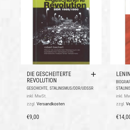
DIE GESCHEITERTE
LENI
REVOLUTION
BIOGRA
,
GESCHICHTE
STALINISMUS/DDR/UDSSR
STALIN
inkl. MwSt.
inkl. M
zzgl.
Versandkosten
zzgl.
V
€
9,00
€
14,0