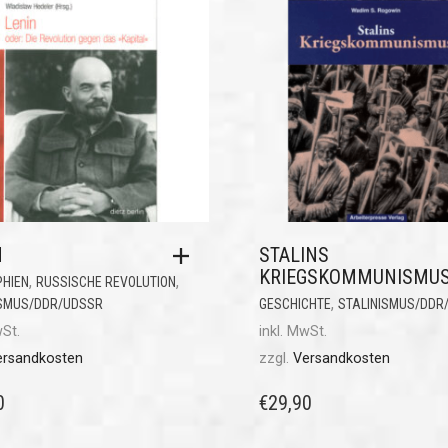
N
STALINS
KRIEGSKOMMUNISMU
,
,
PHIEN
RUSSISCHE REVOLUTION
,
ISMUS/DDR/UDSSR
GESCHICHTE
STALINISMUS/DDR
wSt.
inkl. MwSt.
ersandkosten
zzgl.
Versandkosten
0
€
29,90