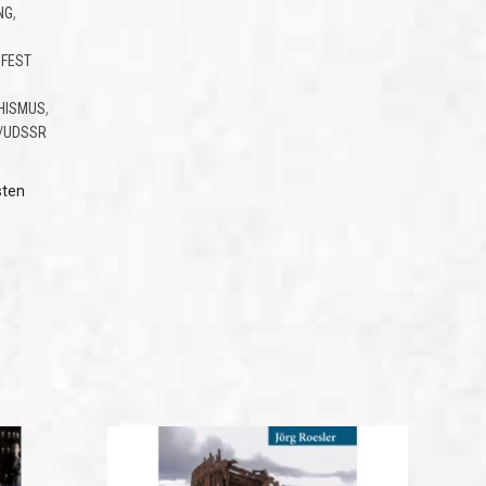
,
NG
FEST
,
HISMUS
/UDSSR
sten