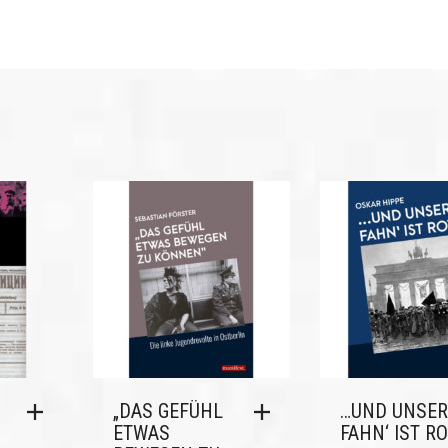
„DAS GEFÜHL
…UND UNSER
ETWAS
FAHN‘ IST R