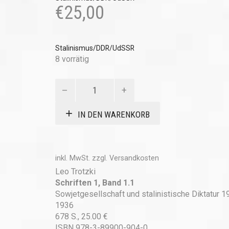
€
25,00
Stalinismus/DDR/UdSSR
8 vorrätig
Schriften
1,
Band
IN DEN WARENKORB
1.1
Menge
inkl. MwSt.
zzgl.
Versandkosten
Leo Trotzki
Schriften 1, Band 1.1
Sowjetgesellschaft und stalinistische Diktatur 1
1936
678 S., 25.00 €
ISBN 978-3-89900-904-0