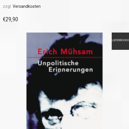
zzgl.
Versandkosten
€
29,90
LIEFERRÜCK