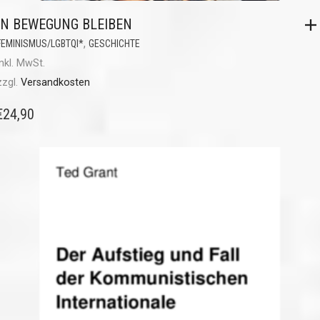
IN BEWEGUNG BLEIBEN
,
FEMINISMUS/LGBTQI*
GESCHICHTE
inkl. MwSt.
zzgl.
Versandkosten
€
24,90