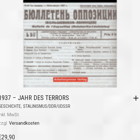
1937 – JAHR DES TERRORS
,
GESCHICHTE
STALINISMUS/DDR/UDSSR
inkl. MwSt.
zzgl.
Versandkosten
€
29,90