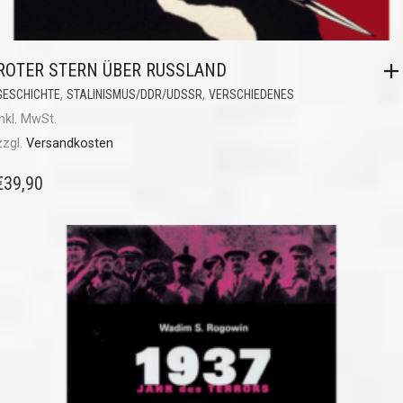
ROTER STERN ÜBER RUSSLAND
,
,
GESCHICHTE
STALINISMUS/DDR/UDSSR
VERSCHIEDENES
inkl. MwSt.
zzgl.
Versandkosten
€
39,90