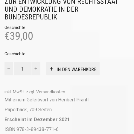
ZUR ENTWICKLUNG VON RECHTSSTAAT
UND DEMOKRATIE IN DER
BUNDESREPUBLIK
Geschichte
€
39,00
Geschichte
Repressive
IN DEN WARENKORB
Toleranz
und
marktkonforme
Demokratie
inkl. MwSt.
zzgl.
Versandkosten
Menge
Mit einem Geleitwort von Heribert Prantl
Paperback, 709 Seiten
Erscheint im Dezember 2021
ISBN 978-3-89438-771-6