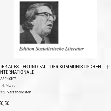
DER AUFSTIEG UND FALL DER KOMMUNISTISCHEN
INTERNATIONALE
GESCHICHTE
inkl. MwSt.
zzgl.
Versandkosten
€
0,50