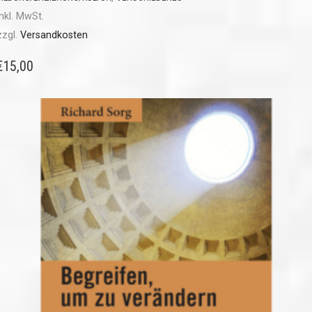
inkl. MwSt.
zzgl.
Versandkosten
€
15,00