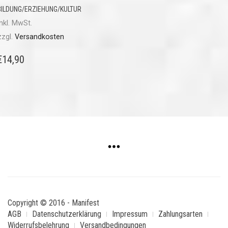
BILDUNG/ERZIEHUNG/KULTUR
inkl. MwSt.
zzgl.
Versandkosten
€
14,90
Copyright © 2016 - Manifest
AGB
Datenschutzerklärung
Impressum
Zahlungsarten
Widerrufsbelehrung
Versandbedingungen