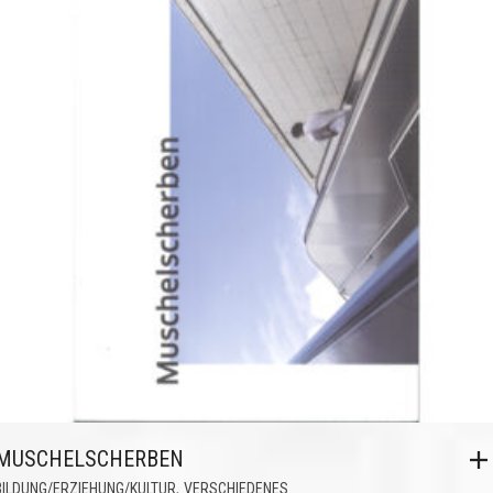
MUSCHELSCHERBEN
,
BILDUNG/ERZIEHUNG/KULTUR
VERSCHIEDENES