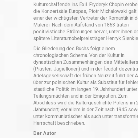
Kulturschaffende ins Exil. Fryderyk Chopin erobe
die Konzertsäle Europas, Piotr Michałowski galt 
einer der wichtigsten Vertreter der Romantik in d
Malerei. Nach dem Aufstand von 1863 traten
positivistische Strömungen hervor, unter ihnen d
spätere Literaturnobelpreisträger Henryk Sienki
Die Gliederung des Buchs folgt einem
chronologischen Schema. Von der Kultur in
dynastischen Zusammenhängen des Mittelalter
(Piasten, Jagiellonen) und in der feudal-dezentra
Adelsgesellschaft der frühen Neuzeit führt der A
über zur polnischen Kultur als Substitut für fehl
staatliche Politik im langen 19. Jahrhundert unte
Teilungsmächten und in der Emigration. Zum
Abschluss wird die Kulturgeschichte Polens im 
Jahrhundert, vor allem in der Zeit nach 1945 sow
unter kommunistischer als auch unter transformie
Herrschaft beschrieben.
Der Autor