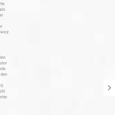
rte
als
er
er
ewicz.
s
len
utor
ende
r den
20.
ohl
rter