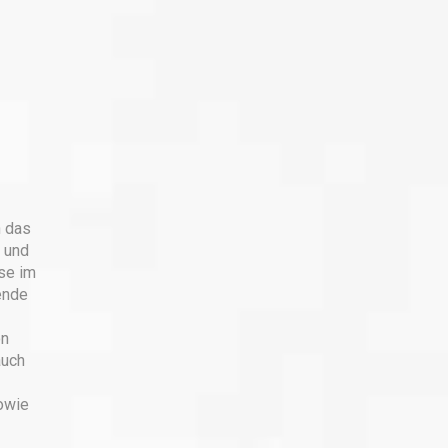
n das
k und
se im
ende
on
auch
owie