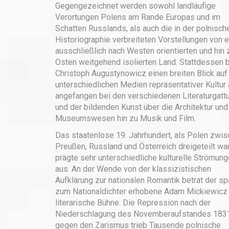
Gegengezeichnet werden sowohl landläufige
Verortungen Polens am Rande Europas und im
Schatten Russlands, als auch die in der polnisch
Historiographie verbreiteten Vorstellungen von 
ausschließlich nach Westen orien­tierten und hin
Osten weitgehend isolierten Land. Stattdessen b
Christoph Augustynowicz einen breiten Blick auf
unterschiedlichen Medien repräsentativer Kultur 
angefangen bei den verschiedenen Literaturgatt
und der bildenden Kunst über die Architektur und
Museumswesen hin zu Musik und Film.
Das staatenlose 19. Jahrhundert, als Polen zwi
Preußen, Russland und Österreich dreigeteilt war
prägte sehr unterschiedliche kulturelle Strömun
aus. An der Wende von der klassizistischen
Aufklärung zur nationalen Romantik betrat der sp
zum Nationaldichter erhobene Adam Mickiewicz
literarische Bühne. Die Repres­sion nach der
Niederschlagung des Novemberaufstandes 183
gegen den Zarismus trieb Tausende polnische