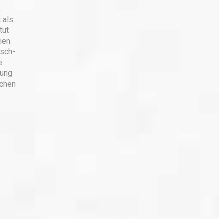
,
 als
tut
ien.
sch-
e
gung
ichen