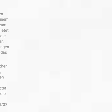
en
einem
 zum
ietet
 die
an,
ungen
 das
schen
,
gen
äter
 die
1/32