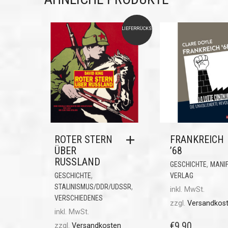
LIEFERRÜCKSTAND
ROTER STERN
FRANKREICH
ÜBER
’68
RUSSLAND
,
GESCHICHTE
MANI
,
GESCHICHTE
VERLAG
,
STALINISMUS/DDR/UDSSR
inkl. MwSt.
VERSCHIEDENES
zzgl.
Versandkos
inkl. MwSt.
€
9,90
zzgl.
Versandkosten