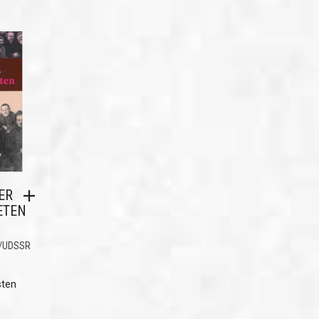
ER
ETEN
/UDSSR
sten