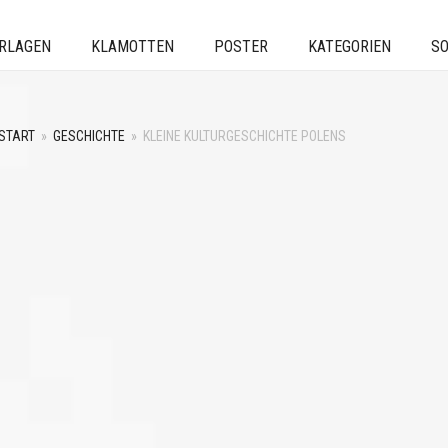
ERLAGEN
KLAMOTTEN
POSTER
KATEGORIEN
SO
START
»
GESCHICHTE
»
KLEINE KULTURGESCHICHTE POLENS