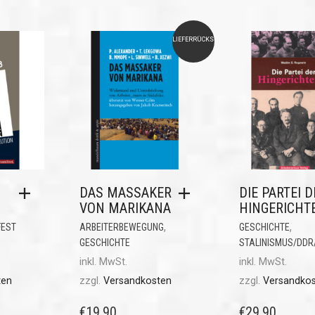
LIEFERRÜCKSTAND
DAS MASSAKER
DIE PARTEI D
VON MARIKANA
HINGERICHT
,
,
FEST
ARBEITERBEWEGUNG
GESCHICHTE
GESCHICHTE
STALINISMUS/DDR
inkl. MwSt.
inkl. MwSt.
ten
zzgl.
Versandkosten
zzgl.
Versandko
€
19,90
€
29,90