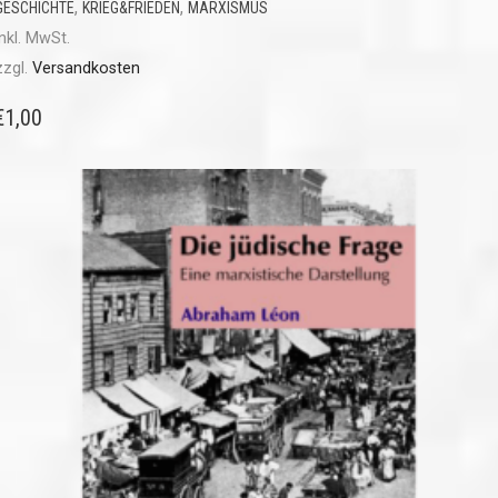
,
,
GESCHICHTE
KRIEG&FRIEDEN
MARXISMUS
inkl. MwSt.
zzgl.
Versandkosten
€
1,00