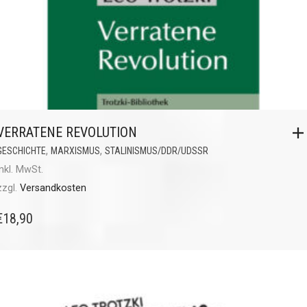
VERRATENE REVOLUTION
,
,
GESCHICHTE
MARXISMUS
STALINISMUS/DDR/UDSSR
inkl. MwSt.
zzgl.
Versandkosten
€
18,90