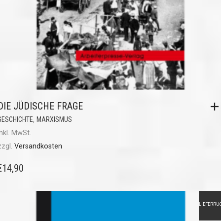
DIE JÜDISCHE FRAGE
,
GESCHICHTE
MARXISMUS
inkl. MwSt.
zzgl.
Versandkosten
€
14,90
LIEFERRÜ