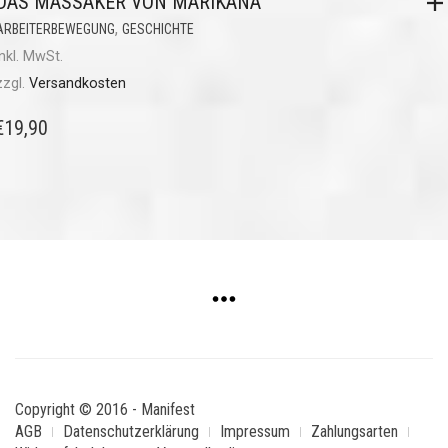
DAS MASSAKER VON MARIKANA
,
ARBEITERBEWEGUNG
GESCHICHTE
inkl. MwSt.
zzgl.
Versandkosten
€
19,90
Copyright © 2016 - Manifest
AGB
Datenschutzerklärung
Impressum
Zahlungsarten