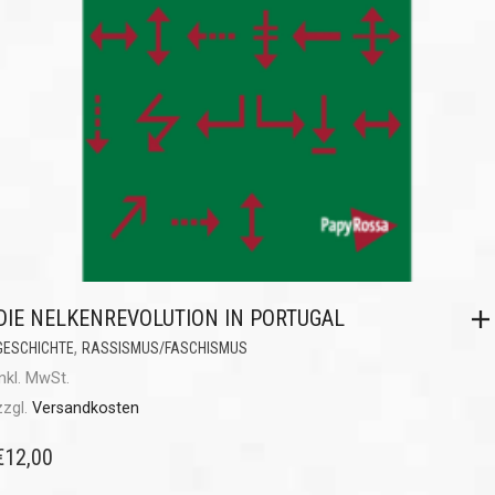
DIE NELKENREVOLUTION IN PORTUGAL
,
GESCHICHTE
RASSISMUS/FASCHISMUS
inkl. MwSt.
zzgl.
Versandkosten
€
12,00