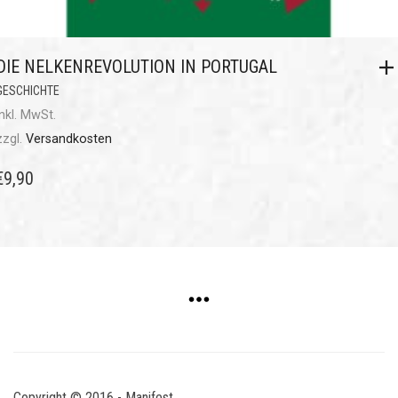
DIE NELKENREVOLUTION IN PORTUGAL
GESCHICHTE
inkl. MwSt.
zzgl.
Versandkosten
€
9,90
Copyright © 2016 - Manifest