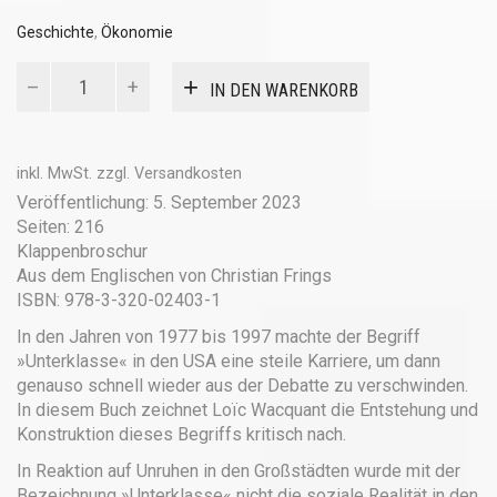
Geschichte
,
Ökonomie
Die
IN DEN WARENKORB
Erfindung
der
»Unterklasse«
Menge
inkl. MwSt.
zzgl.
Versandkosten
Veröffentlichung: 5. September 2023
Seiten: 216
Klappenbroschur
Aus dem Englischen von Christian Frings
ISBN: 978-3-320-02403-1
In den Jahren von 1977 bis 1997 machte der Begriff
»Unterklasse« in den USA eine steile Karriere, um dann
genauso schnell wieder aus der Debatte zu verschwinden.
In diesem Buch zeichnet Loïc Wacquant die Entstehung und
Konstruktion dieses Begriffs kritisch nach.
In Reaktion auf Unruhen in den Großstädten wurde mit der
Bezeichnung »Unterklasse« nicht die soziale Realität in den