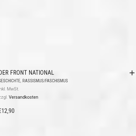
DER FRONT NATIONAL
,
GESCHICHTE
RASSISMUS/FASCHISMUS
inkl. MwSt.
zzgl.
Versandkosten
€
12,90