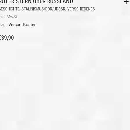
ROTER STERN ÜBER RUSSLAND
,
,
GESCHICHTE
STALINISMUS/DDR/UDSSR
VERSCHIEDENES
inkl. MwSt.
zzgl.
Versandkosten
€
39,90