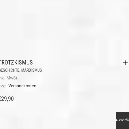
TROTZKISMUS
,
GESCHICHTE
MARXISMUS
inkl. MwSt.
zzgl.
Versandkosten
€
29,90
LIEFERRÜ