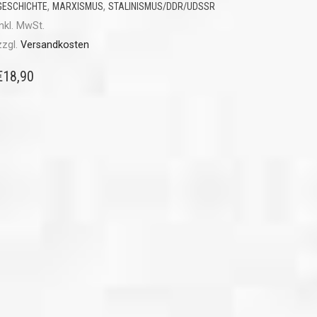
,
,
GESCHICHTE
MARXISMUS
STALINISMUS/DDR/UDSSR
inkl. MwSt.
zzgl.
Versandkosten
€
18,90