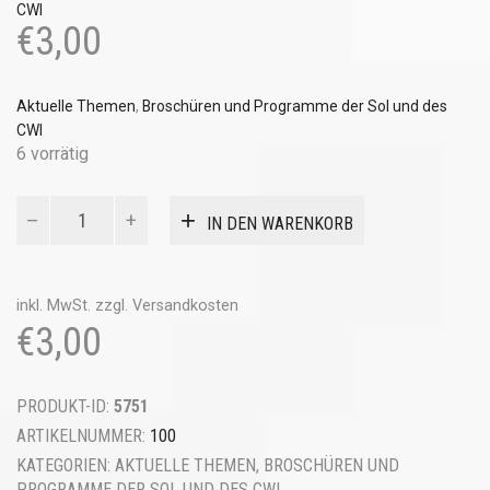
CWI
€
3,00
Aktuelle Themen
,
Broschüren und Programme der Sol und des
CWI
6 vorrätig
Der
IN DEN WARENKORB
13.
Weltkongress
des
CWI:
inkl. MwSt.
zzgl.
Versandkosten
Die
€
3,00
Dokumente
Menge
PRODUKT-ID:
5751
ARTIKELNUMMER:
100
KATEGORIEN:
AKTUELLE THEMEN
,
BROSCHÜREN UND
PROGRAMME DER SOL UND DES CWI