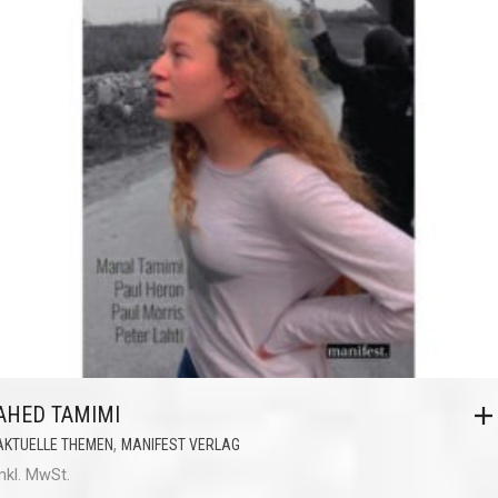
AHED TAMIMI
,
AKTUELLE THEMEN
MANIFEST VERLAG
inkl. MwSt.