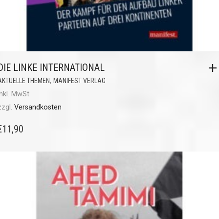
DIE LINKE INTERNATIONAL
,
AKTUELLE THEMEN
MANIFEST VERLAG
inkl. MwSt.
zzgl.
Versandkosten
€
11,90