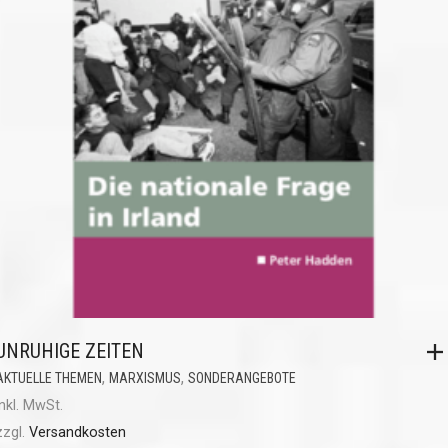
UNRUHIGE ZEITEN
,
,
AKTUELLE THEMEN
MARXISMUS
SONDERANGEBOTE
inkl. MwSt.
zzgl.
Versandkosten