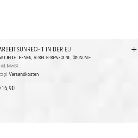
ARBEITSUNRECHT IN DER EU
,
,
AKTUELLE THEMEN
ARBEITERBEWEGUNG
ÖKONOMIE
inkl. MwSt.
zzgl.
Versandkosten
€
16,90