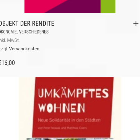
OBJEKT DER RENDITE
,
ÖKONOMIE
VERSCHIEDENES
inkl. MwSt.
zzgl.
Versandkosten
€
16,00