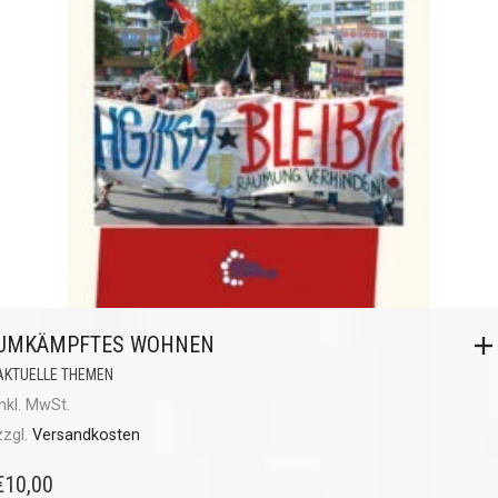
UMKÄMPFTES WOHNEN
AKTUELLE THEMEN
inkl. MwSt.
zzgl.
Versandkosten
€
10,00