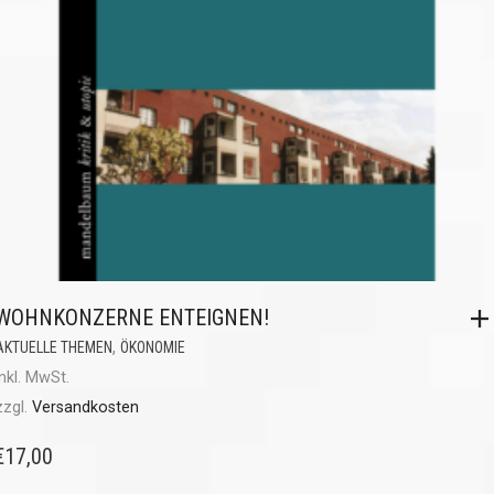
WOHNKONZERNE ENTEIGNEN!
,
AKTUELLE THEMEN
ÖKONOMIE
inkl. MwSt.
zzgl.
Versandkosten
€
17,00