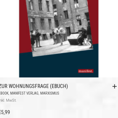
ZUR WOHNUNGSFRAGE (EBUCH)
,
,
EBOOK
MANIFEST VERLAG
MARXISMUS
inkl. MwSt.
€
5,99