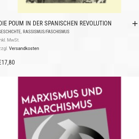
DIE POUM IN DER SPANISCHEN REVOLUTION
,
GESCHICHTE
RASSISMUS/FASCHISMUS
inkl. MwSt.
zzgl.
Versandkosten
€
17,80