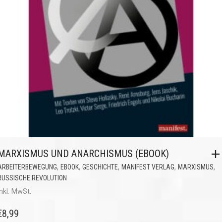
MARXISMUS UND ANARCHISMUS (EBOOK)
,
,
,
,
,
ARBEITERBEWEGUNG
EBOOK
GESCHICHTE
MANIFEST VERLAG
MARXISMUS
RUSSISCHE REVOLUTION
inkl. MwSt.
€
8,99