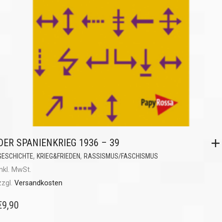
DER SPANIENKRIEG 1936 – 39
,
,
GESCHICHTE
KRIEG&FRIEDEN
RASSISMUS/FASCHISMUS
inkl. MwSt.
zzgl.
Versandkosten
€
9,90