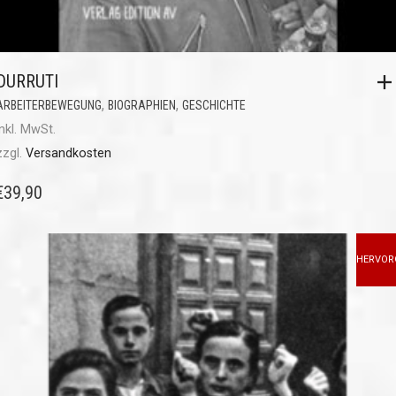
DURRUTI
,
,
ARBEITERBEWEGUNG
BIOGRAPHIEN
GESCHICHTE
inkl. MwSt.
zzgl.
Versandkosten
€
39,90
HERVOR