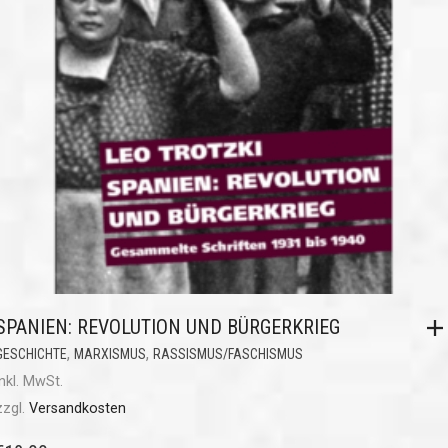
SPANIEN: REVOLUTION UND BÜRGERKRIEG
,
,
GESCHICHTE
MARXISMUS
RASSISMUS/FASCHISMUS
inkl. MwSt.
zzgl.
Versandkosten