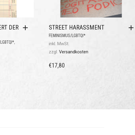
ERT DER
STREET HARASSMENT
FEMINISMUS/LGBTQI*
,
LGBTQI*
inkl. MwSt.
zzgl.
Versandkosten
€
17,80