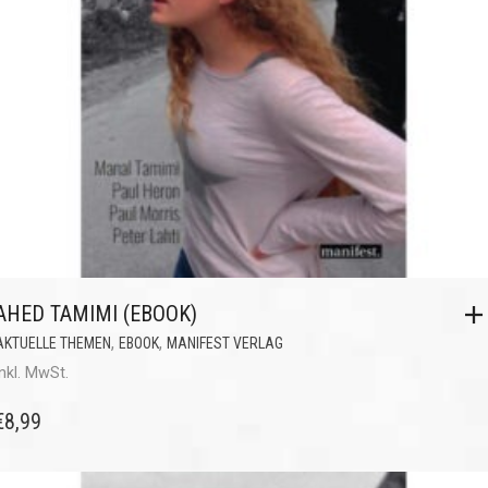
AHED TAMIMI (EBOOK)
,
,
AKTUELLE THEMEN
EBOOK
MANIFEST VERLAG
inkl. MwSt.
€
8,99