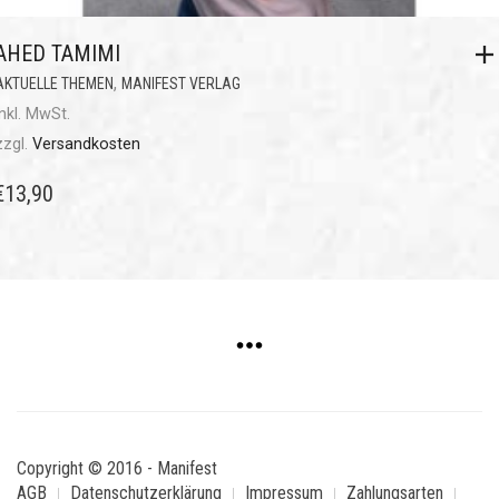
AHED TAMIMI
,
AKTUELLE THEMEN
MANIFEST VERLAG
inkl. MwSt.
zzgl.
Versandkosten
€
13,90
Copyright © 2016 - Manifest
AGB
Datenschutzerklärung
Impressum
Zahlungsarten