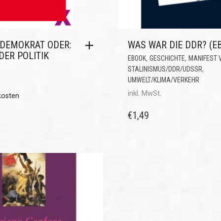
 DEMOKRAT ODER:
WAS WAR DIE DDR? (E
DER POLITIK
,
,
EBOOK
GESCHICHTE
MANIFEST 
,
STALINISMUS/DDR/UDSSR
UMWELT/KLIMA/VERKEHR
inkl. MwSt.
kosten
€
1,49